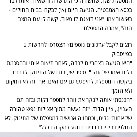
המטפלת שלו, שחשודה כי התרשלה והשאירה אותו לבד
בכסא האמבטיה, הגיעה היום (א') לבקרו בבית החולים -
באישור אמו. "אני דואגת לו מאוד, קשה לי עם המצב
הזה", אמרה המטפלת.
רוצים לקבל עדכונים נוספים? הצטרפו לחדשות 2
בפייסבוק
"היא הגיעה בצהריים לבדה, לאחר תיאום איתי ובהסכמת
גלית אימו של זוהר", סיפר שי, דודו של התינוק. לדבריו,
ביקשה המטפלת להיפגש גם עם האם, אך "זה לא המקום
ולא הזמן".
"הכנסתי אותה לבקר את זוהר למספר דקות ובזה תם
העניין,, ציין הדוד, "זה נעשה מתוך אצילות נפש טהורה
של אחותי גלית, וכמחווה אנושית למטפלת של התינוק. לא
החלפנו בינינו דברים בנוגע למקרה בכלל".