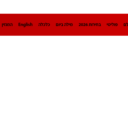
לם
פוליטי
בחירות 2026
מילה ביום
כלכלה
English
המגזין
חינוך
צרכנות
עיצוב ונדל"ן
TECH12
ספורט
פרשנות
בריאו
DA
תוכניות
דרושים חדשות 12
business