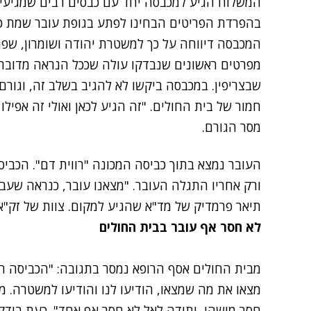
המשלוח הגיע למכבסה יחד עם כבסים רבים שמגיעים
המכבסה דיווחה על כך למשטרת יהודה ושומרון, שפ
מפרטים ראשונים שנבדקו עולה שככל הנראה מדובר
שבצריפין. במכבסה ביקשו לא להגיב בשלב זה, וגורם
חמור של בית החולים. "זה הגיע לכאן ואולי זה אפילו ל
מסר הגורם.
העובר נמצא בתוך כביסה המכונה "רווית דם". הכביס
ורק אחריו התגלה העובר. "מצאנו עובר, כנראה שעבר 
תיאר פרמדיק של מד"א שהגיע למקום. צוות של זק"א
לא חסר אף עובר בבית החולים
מבית החולים אסף הרופא נמסר בתגובה: "הכביסה ה
מצאו את מה שמצאו, הודיעו לנו והודיעו למשטרה. מ
חסר מישהו, ותודה לאל לא חסר אף אחד". כעת בודקי