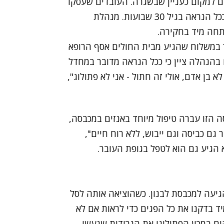
 למקום כעניין שבשגרה. העובדים שעסקו
בהפרדת הפריטים הבחינו לפתע בגופת עובר שמת ככל הנראה בגיל 30 שבועות. מנהלת
תחה מיד בחקירה.
 במשלוח שהגיע מבית החולים אסף הרופא
 בהנהלה ציין כי ככל הנראה מדובר במחדל
א בן אדם, אולי זה חתול - אני לא פתולוג",
ה הזו עברה טיפול מיוחד באנזים במכבסה,
גם כביסה וגם ייבוש, ללא רוח חיים",
 הגיע גם הוא לטפל בגופת העובר.
גיעה למכבסת לבנון. כשהוציאה אותה לסל
יד בדקנו את כל הפגים כדי לראות אם לא
ם במכון הפתולוגי את הגרידות שנעשו