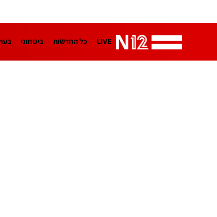
LIVE
כל החדשות
ביטחוני
בעו
LifeStyle
מדיני
בארץ
פלילי
הפודקאסטים
נוסבאום מקליד
TA