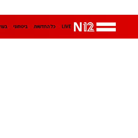
LIVE
כל החדשות
ביטחוני
בעו
LifeStyle
מדיני
בארץ
פלילי
הפודקאסטים
נוסבאום מקליד
TA