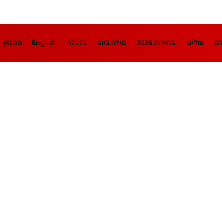
לם
פוליטי
בחירות 2026
מילה ביום
כלכלה
English
המגזין
חינוך
צרכנות
עיצוב ונדל"ן
TECH12
ספורט
פרשנות
בריאו
DA
תוכניות
דרושים חדשות 12
business