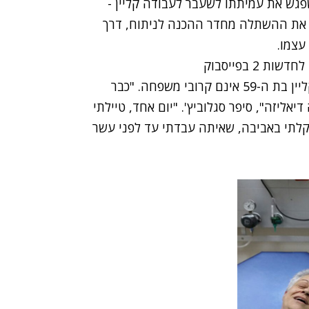
שפגש את עמיתתו לשעבר לעבודה קליין -
ניהם השתנו. מצלמות חדשות 2 תיעדו את ההשתלה מחדר ההכנה לניתוח, דרך
עצמו.
2 בפייסבוק
בניגוד לרוב ההשתלות הדומות, סגלוביץ' בן ה-63 וקליין בת ה-59 אינם קרובי משפחה. "כבר
אליזה", סיפר סגלוביץ'. "יום אחד, טיילתי
תקלתי באביבה, שאיתה עבדתי עד לפני עשר