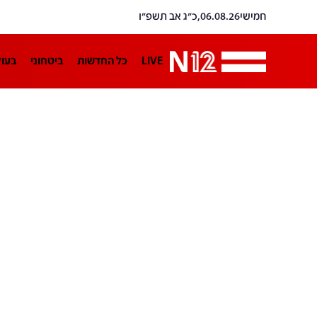
חמישי
06.08.26,
כ״ג אב תשפ״ו
LIVE
כל החדשות
ביטחוני
בעו
LifeStyle
מדיני
בארץ
פלילי
הפודקאסטים
נוסבאום מקליד
TA