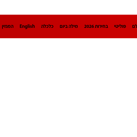
לם
פוליטי
בחירות 2026
מילה ביום
כלכלה
English
המגזין
חינוך
צרכנות
עיצוב ונדל"ן
TECH12
ספורט
פרשנות
בריאו
DA
תוכניות
דרושים חדשות 12
business