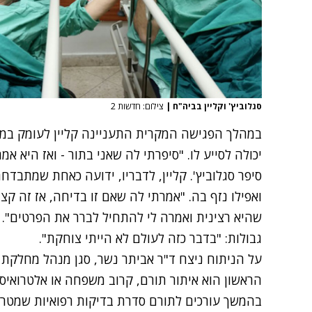
סגלוביץ' וקליין בביה"ח
|
צילום: חדשות 2
במהלך הפגישה המקרית התעניינה קליין לעומק במ
יכולה לסייע לו. "סיפרתי לה שאני בתור - ואז היא אמר
סיפר סגלוביץ'. קליין, לדבריו, ידועה כאחת שמתבדח
ואפילו נזף בה. "אמרתי לה שאם זו בדיחה, אז זה קצ
שהיא רצינית ואמרה לי להתחיל לברר את הפרטים". 
גבולות: "בדבר כזה לעולם לא הייתי צוחקת".
על הניתוח ניצח ד"ר אביתר נשר, סגן מנהל מחלקת 
הראשון הוא איתור תורם, קרוב משפחה או אלטרואיסט
בהמשך עורכים לתורם סדרת בדיקות רפואיות שמטרתן 