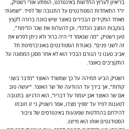
בריאיון לערוץ החדשות באינטרנט, הופתע אורי רשטיק,
יו"ר התאחדות הסטודנטים על
התגובה של לפיד
. "שמעתי
מאחד הפקידים הבכירים באוצר שיש כוונה ברורה לקצץ
בעקבות המצב הכלכלי, וכן להעלות את שכר הלימוד",
טען רשטיק. "מה שנאמר לי היה ברור ולא ניתן לפרש את
זה לשני פנים". באגודת הסטודנטים באוניברסיטת תל
אביב טענו כי הגורם הבכיר הוא לא אחר מסגן הממונה על
התקציבים באוצר.
רשטיק הביע תמיהה על כך שמשרד האוצר "מדבר בשני
קולות", אך בירך על
ההודעה של שר האוצר
. "יעשה טוב
אם שר האוצר אכן יעמוד על דבריו", הוא הדגיש. בתגובה
לטענות לפיד על 'ספין' מצדו
, אמר רשטיק כי זו חובתו
להילחם בהחלטות שפוגעות באינטרסים של ציבור
הסטודנטים אותו הוא מייצג.