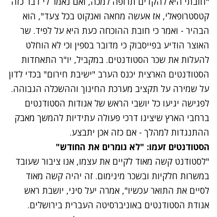
"חובתי היא להקדים תרופה למכה, ואם נאמר לי דבר כזה
קטסטרופאלי, אז אעשה מחאה ואנקוט בכל צעד", הוא
הבהיר - ואמר כי חובת ההוכחה כעת היא על לפיד. שר
האוצר הודיע בפייסבוק כי מדובר בספין וכי לא הוחלט
להעלות את שכר הסטודנטים. במקביל, יו"ר התאחדות
הסטודנטים הארצית יכנס הערב "ישיבת חירום" בכדי לדון
על שמירה על תקציב מערכת החינוך וההשכלה הגבוהה.
לפגישה יגיעו כל יושבי הראש של אגודות הסטודנטים
ברחבי הארץ שיציגו דרכי פעולה עתידיות להמשך מאבק
ההתנגדות למהלך - אם כזה אכן יתבצע.
נתקלנו בבעיה
הסטודנטים זעמו: "לא גומרים את החודש"
נסה שוב
"לסטודנט קשה מאוד לקיים את עצמו, אנו ציבור שעובד
במשרות חלקיות ובשכר מינימום. זה יהיה קשה מאוד
לסיים את התואר עכשיו", אמרה יעל סיני, יושבת ראש
אגודת הסטודנטים באוניברסיטה העברית בירושלים.