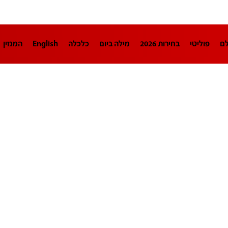
לם
פוליטי
בחירות 2026
מילה ביום
כלכלה
English
המגזין
חינוך
צרכנות
עיצוב ונדל"ן
TECH12
ספורט
פרשנות
בריאו
DA
תוכניות
דרושים חדשות 12
business