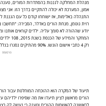
מנהלת המחלקה לגננות בהסתדרות המורים, טענה: "
אמון, המערכת לא יכולה להתקיים בדרך הזו. אני מצ
התנהלה באלימות, אז ישוחחו קודם כל עם הגננת לבד
רוית גוטמן, מנחת הורים באדלר, הסבירה: "תחשבו 
יודע שההורה לא סומך עליה. ילדים קוראים אותנו ומר
המחקר והמיד
רק 4 כתבי אישום הוגשו. 90% מהתיקים נסגרו בגלל חוסר ראיות.
פרסומת
תיעוד של המקרה הוא ההוכחה המוחלטת עבור הורי
הורים מראשון לציון תיעדו את מה שסיפרו ילדיהם 
לראשונה
להאשמות ההורים וטענה כי נעשה לה רצח 