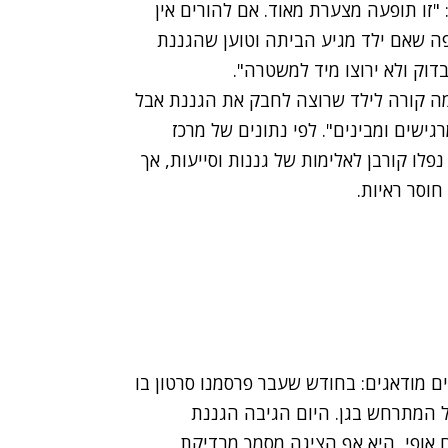
זו תופעה מצערת מאוד. אם להורים אין
פה שאם ילד מגיע הביתה וטוען שהגננת
וק ולא ירוצו מיד למשטרה".
מה קורה לילד שרוצה לחבק את הגננת אבל
גישים ומבינים". לפי נתונים של מרכז
ע של הכנסת בשנת 2015, 108 ילדים נפלו קורבן לאלימות של גננות וסייעות, אך
ם מודאגים: בחודש שעבר
פרסמנו סרטון
בו
על המתרחש בגן.
היום הגיבה הגננת
אופי, היא אף הציגה מסמך מבדיקת