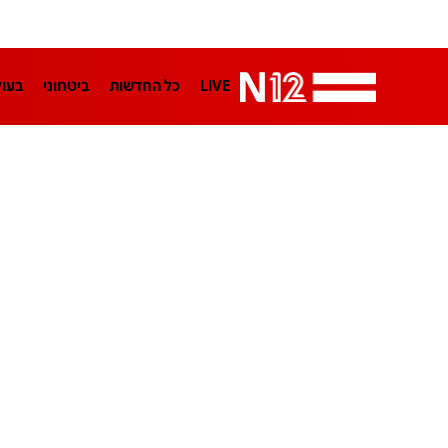
LIVE
כל החדשות
ביטחוני
בעו
LifeStyle
מדיני
בארץ
פלילי
הפודקאסטים
נוסבאום מקליד
TA