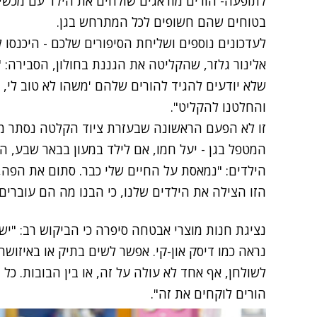
לתופעה- הורים מודאגים שולחים את הילד עם מכשיר
בטוחים שהם חשופים לכל המתרחש בגן.
לעדכונים נוספים ושליחת הסיפורים שלכם - היכנסו לחדשות 2
אלינור גלזר, שהקליטה את הגננת בחולון, הסבירה: "
שלא יודעים להגיד להורים שלהם 'משהו לא טוב לי, לא
והחלטנו להקליט".
זו לא הפעם הראשונה שבעזרת ציוד הקלטה נסתר מג
המטפל בגן - יעל חמו, אם לילד במעון בבאר שבע,
הילדים: "נמאסת על החיים שלי כבר. סתום את הפה,
הזו הצילה את הילדים שלנו, כי הבנו מה הם עוברים 
נראה כמו דיסק און-קי. אפשר לשים בתיק או באיזושה
לשולחן, אף אחד לא עולה על זה, או בין הבובות. כל 
הורים לוקחים את זה".