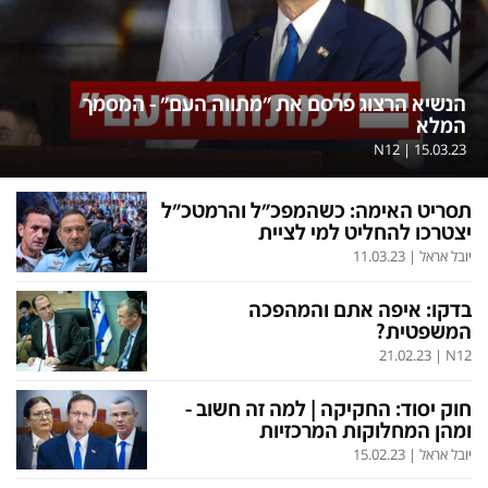
הנשיא הרצוג פרסם את "מתווה העם" - המסמך
המלא
N12
|
15.03.23
תסריט האימה: כשהמפכ"ל והרמטכ"ל
יצטרכו להחליט למי לציית
יובל אראל
|
11.03.23
בדקו: איפה אתם והמהפכה
המשפטית?
21.02.23
|
N12
חוק יסוד: החקיקה | למה זה חשוב -
ומהן המחלוקות המרכזיות
יובל אראל
|
15.02.23