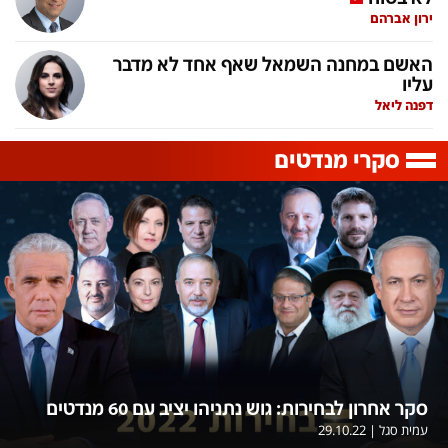
ירון אברהם
תכניות חדשות 12
האשם במחנה השמאל שאף אחד לא מדבר
עליו
דפנה ליאל
המהדורה המרכזית
אולפן שישי
שבע
חדשות סוף השבוע
סקרי מנדטים
שש עם
המהדורה הצעירה
חמש עם רפי רשף
מבזקים
מהדורה ראשונה
מהדורות מלאות
12 בצוהריים
הגדרות
פנו אלינו
סקר אחרון לבחירות: גוש נתניהו יציב עם 60 מנדטים
מדיניות פרטיות
צרו קשר
עמית סגל
|
29.10.22
תנאי שימוש
המייל האדום