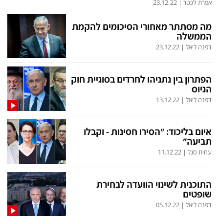
בעולם
D&B BUSINESS
אפרת לכטר
|
23.12.22
פוליטי
אוכל
מה מסתתר מאחורי הסיכומים להקמת
הממשלה
בחירות 2026
ערב טוב עם גיא פינס
דפנה ליאל
|
23.12.22
מילה ביום
נסיעות
כלכלה
מפת האתר
הפתרון בין נתניהו לחרדים בסוגיית חוק
הגיוס
מונדיאל
12+
דפנה ליאל
|
13.12.22
mako
English Edition
מגזין N12
דרושים חדשות 12
איום בליכוד: "הסירו חסינות - וקבלו
תביעה"
תרבות
duns 100
עמית סגל
|
11.12.22
din.co.il
LifeStyle
התוכנית לשינוי הוועדה לבחירת
מדיני
המומחים במשכנתאות
שופטים
דפנה ליאל
|
05.12.22
בארץ
MED12