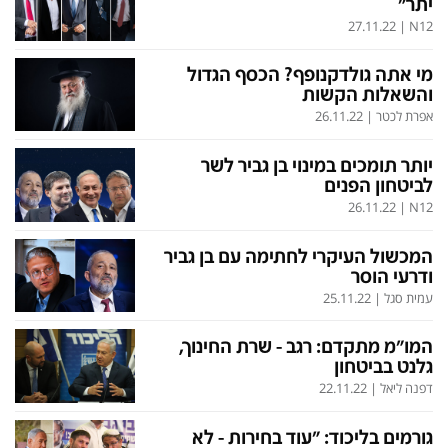
יתר"
27.11.22
|
N12
מי אתה גולדקנופף? הכסף הגדול
והשאלות הקשות
אפרת לכטר
|
26.11.22
יותר תומכים במינוי בן גביר לשר
לביטחון הפנים
26.11.22
|
N12
המכשול העיקרי לחתימה עם בן גביר
ודרעי הוסר
עמית סגל
|
25.11.22
המו"מ מתקדם: רגב - שרת החינוך,
גלנט בביטחון
דפנה ליאל
|
22.11.22
גורמים בליכוד: "עוד בחירות - לא