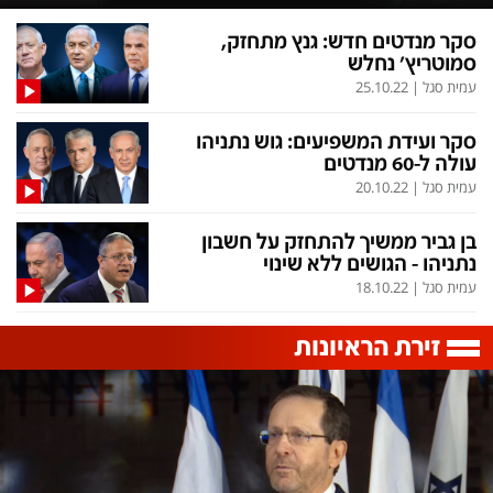
הסדרי נגישות
לפנייה ב-WhatsApp
סקר מנדטים חדש: גנץ מתחזק,
סמוטריץ' נחלש
עמית סגל
|
25.10.22
סקר ועידת המשפיעים: גוש נתניהו
עולה ל-60 מנדטים
עמית סגל
|
20.10.22
בן גביר ממשיך להתחזק על חשבון
נתניהו - הגושים ללא שינוי
עמית סגל
|
18.10.22
זירת הראיונות