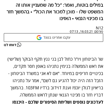
במילים בוטות, ואמר: "כל מה שמעניין אותו זה
המשפט שלו - מוכן למכור את הכול" • בהמשך חזר
בו מכינוי הגנאי • האזינו
N12
פורסם:
16.03.21, 07:13
עקבו אחרינו בגוגל
נתקלנו בבעיה
דווחו לנו
נסה שוב
שר הביטחון ויו"ר כחול לבן בני גנץ תקף הבוקר (שלישי)
את ראש הממשלה בנימין נתניהו באופן חסר תקדים,
בכינויים חריפים במיוחד. "אם לא אני במשרד הביטחון -
הזבל הזה היה יכול להגיע גם לשם", אמר על נתניהו
בריאיון לגולן יוכפז וענת דוידוב ברדיו 103FM. בהמשך
דבריו חזר בו מכינוי הגנאי שנתן לראש הממשלה.
לעדכונים נוספים ושליחת הסיפורים שלכם - היכנסו