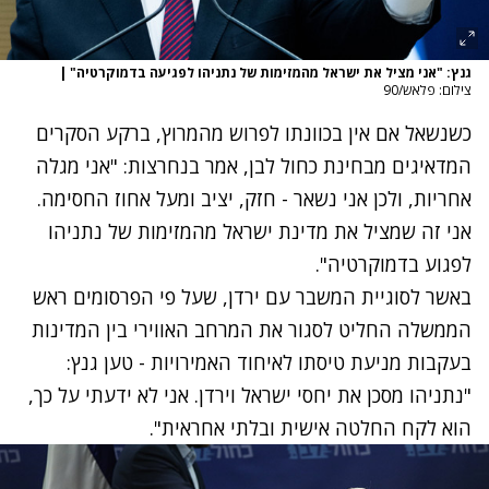
גנץ: "אני מציל את ישראל מהמזימות של נתניהו לפגיעה בדמוקרטיה"
|
צילום: פלאש/90
כשנשאל אם אין בכוונתו לפרוש מהמרוץ, ברקע ה
סקרים
המדאיגים מבחינת כחול לבן, אמר בנחרצות: "אני מגלה
אחריות, ולכן אני נשאר - חזק, יציב ומעל אחוז החסימה.
אני זה שמציל את מדינת ישראל מהמזימות של נתניהו
לפגוע בדמוקרטיה".
באשר לסוגיית המשבר עם ירדן, שעל פי הפרסומים ראש
הממשלה החליט
לסגור את המרחב האווירי
בין המדינות
בעקבות מניעת טיסתו לאיחוד האמירויות - טען גנץ:
"נתניהו מסכן את יחסי ישראל וירדן. אני לא ידעתי על כך,
הוא לקח החלטה אישית ובלתי אחראית".