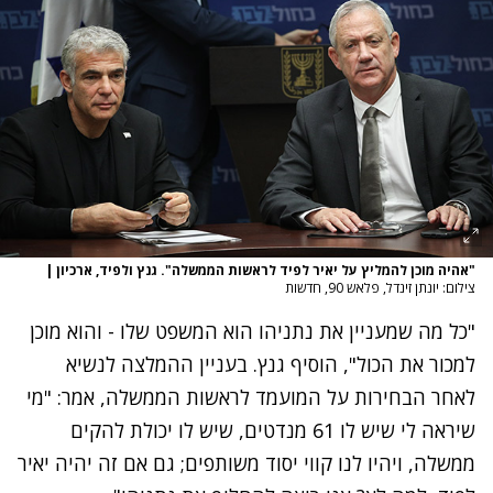
"אהיה מוכן להמליץ על יאיר לפיד לראשות הממשלה". גנץ ולפיד, ארכיון
|
צילום: יונתן זינדל, פלאש 90‎, חדשות
"כל מה שמעניין את נתניהו הוא המשפט שלו - והוא מוכן
למכור את הכול", הוסיף גנץ. בעניין ההמלצה לנשיא
לאחר הבחירות על המועמד לראשות הממשלה, אמר: "מי
שיראה לי שיש לו 61 מנדטים, שיש לו יכולת להקים
ממשלה, ויהיו לנו קווי יסוד משותפים; גם אם זה יהיה יאיר