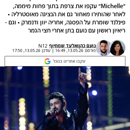
"Michelle" עקפו את צרפת בתוך פחות מיממה,
לאחר שהותירו מאחור גם את הנציגה מאוסטרליה •
פינלנד שומרת על הפסגה, אחריה יוון ודנמרק • וגם -
ריאיון ראשון עם נועם בתן אחרי חצי הגמר
נועם כהן
ו
אלעד שמחיוף
N12
פורסם:
13.05.26, 16:49
|
עודכן:
13.05.26, 17:50
עקבו אחרינו בגוגל