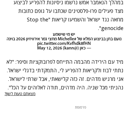
במהלך הנאמבר אמש נרשמו ניסיונות להפריע לביצוע
מצד פעילים פרו-פלסטינים שכתבו על גופם כתובות
מחאה נגד ישראל והשמיעו קריאות "Stop the
genocide".
יש מי שישמע
נועם בתן בביצוע המלא של
#Michelle
מחצי גמר אירוויזיון 2026 בוינה
pic.twitter.com/Kvfhdk8fHN
— כאן (@kann)
May 12, 2026
מיד עם הירידה מהבמה התייחס לפרובוקציות וסיפר: "לא
נתתי לבוז ולקריאות להפריע לי, התמקדתי בדגלי ישראל.
אני מרגיש מדהים. זה כזה קלישאתי, אבל שרתי לישראל.
נהניתי מכל שניה. היה מדהים, תודה לאלוהים על הכל".
נתקלנו בבעיה
מצאתם טעות לשון?
נסה שוב
פרסומת