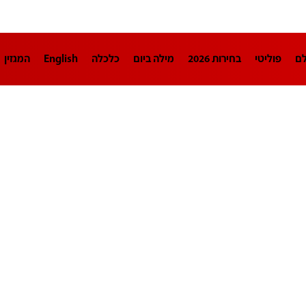
לם
פוליטי
בחירות 2026
מילה ביום
כלכלה
English
המגזין
חינוך
צרכנות
עיצוב ונדל"ן
TECH12
ספורט
פרשנות
בריאו
DA
תוכניות
דרושים חדשות 12
business