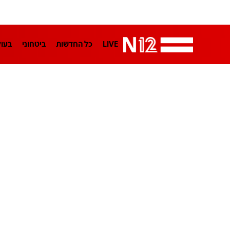
LIVE
כל החדשות
ביטחוני
בעו
LifeStyle
מדיני
בארץ
פלילי
הפודקאסטים
נוסבאום מקליד
TA