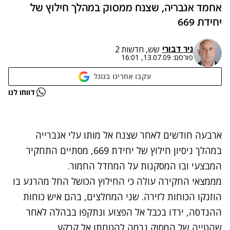
אחמד אגבריה, שצנח ממסוק במהלך חילוץ של
יחידת 669
ניר דבורי
שש, חדשות 2
פורסם:
13.07.09, 16:01
עקבו אחרינו בגוגל
נתקלנו בבעיה
דווחו לנו
נסה שוב
נתקלנו בבעיה
ארבעה חודשים לאחר ש
צנח אל מותו
עלי אגברייה
נסה שוב
במהלך ניסיון חילוץ של יחידת 669, מסתיים התחקיר
המבצעי ובו המסקנות על המחדל החמור.
מממצאי החקירה עולה כי החילוץ הכושל החל מהרגע בו
הוזנקו הכוחות לזירה. שני המחלצים, בהם איש כוחות
ההנדסה, ירדו בכבל אל הפצוע ונתקפו בבהלה לאחר
שהטייה של המסוק גרמה להטחתו אל קרקע.