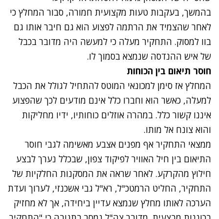
בהמשך, בעקבות טעות מקצועית חמורה, סבור המחלץ כי
לאחר שהצמיד את הרתמה לפצוע הוא גם חיבר אותו גם
בוו למסוק. התחקיר מעלה כי למעשה היה מדובר בכבל
של איש ההנדסה שנמצא בסמוך לו.
חוסר תיאום בין הכוחות
המחלץ אז סימן למכונאי המוטס להתחיל לגולל את הכבל
למעלה, כאשר הוא וחברו כלל אינם מודעים לכך שהפצוע
איננו קשור כלל. במהרה אוזלים כוחותיו, ידיו מחליקות
והוא צונח אל מותו.
ממצאי התחקיר אף מפנים אצבע מאשימה לגבי חוסר
התיאום בין חיל האוויר לפיקוד צפון, שבכלל נערך לבצע
חילוץ מהקרקע. לאחר שראה את המסקנות החלקיות של
התחקיר, החליט הרמטכ"ל, רא"ל גבי אשכנזי, לערוך ועדת
הערכה לאותו מחלץ שנמצא עדיין ביחידה, אך לא מחזיק
בכוננות מבצעית. מדובר צה"ל נמסר בתגובה כי "התחקיר