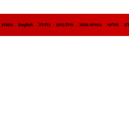
לם
פוליטי
בחירות 2026
מילה ביום
כלכלה
English
המגזין
חינוך
צרכנות
עיצוב ונדל"ן
TECH12
ספורט
פרשנות
בריאו
DA
תוכניות
דרושים חדשות 12
business