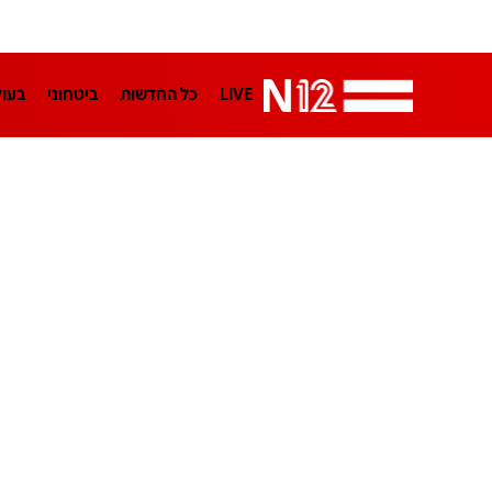
LIVE
כל החדשות
ביטחוני
בעו
LifeStyle
מדיני
בארץ
פלילי
הפודקאסטים
נוסבאום מקליד
TA