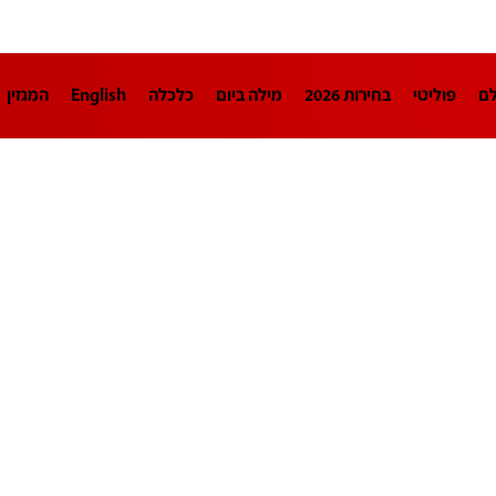
לם
פוליטי
בחירות 2026
מילה ביום
כלכלה
English
המגזין
חינוך
צרכנות
עיצוב ונדל"ן
TECH12
ספורט
פרשנות
בריאו
DA
תוכניות
דרושים חדשות 12
business