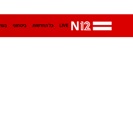
LIVE
כל החדשות
ביטחוני
בעו
LifeStyle
מדיני
בארץ
פלילי
הפודקאסטים
נוסבאום מקליד
TA