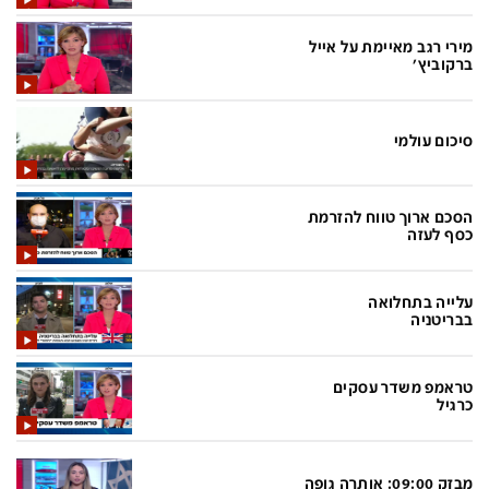
בעולם
D&B BUSINESS
פוליטי
אוכל
מירי רגב מאיימת על אייל
ברקוביץ'
בחירות 2026
ערב טוב עם גיא פינס
מילה ביום
נסיעות
סיכום עולמי
כלכלה
מפת האתר
מונדיאל
12+
הסכם ארוך טווח להזרמת
כסף לעזה
mako
English Edition
מגזין N12
דרושים חדשות 12
עלייה בתחלואה
בבריטניה
תרבות
duns 100
din.co.il
LifeStyle
טראמפ משדר עסקים
כרגיל
מדיני
המומחים במשכנתאות
בארץ
MED12
מבזק 09:00: אותרה גופה