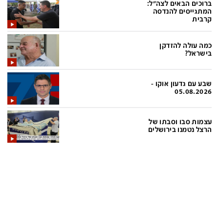
ברוכים הבאים לצה"ל:
המתגייסים להנדסה
קרבית
תכניות חדשות 12
כמה עולה להזדקן
המהדורה המרכזית
אולפן שישי
בישראל?
שבע
חדשות סוף השבוע
שבע עם גדעון אוקו -
שש עם
המהדורה הצעירה
05.08.2026
חמש עם רפי רשף
מבזקים
עצמות סבו וסבתו של
מהדורה ראשונה
מהדורות מלאות
הרצל נטמנו בירושלים
12 בצוהריים
הגדרות
פנו אלינו
מדיניות פרטיות
צרו קשר
תנאי שימוש
המייל האדום