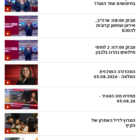
פלילי
המטולוגיה
בחיפושים אחר הנעדר
חינוך
ועידות קשת 12
מבזק 08:00: ארה"ב,
איראן ועומאן קרובות
צרכנות
לאנג אמבישן
להסכם
עיצוב ונדל''ן
להיאבק בסרטן
מבזק 07:00: 2 לוחמי
TECH12
פרקינסון
מילואים נהרגו בלבנון
ספורט
שכונה עם הכל
המהדורה המרכזית
דעות ופרשנויות
כַּבֵּד את הַכָּבֵד
המלאה - 05.08.2026
בריאות
השקעות למתקדמים
תחזית מזג האוויר -
מדע וסביבה
שאלה אחת ביום
05.08.26
פודקאסטים
דרושים IL
המרוץ לדיל האחרון של
נוסבאום מקליד
easy
הקיץ
DATA