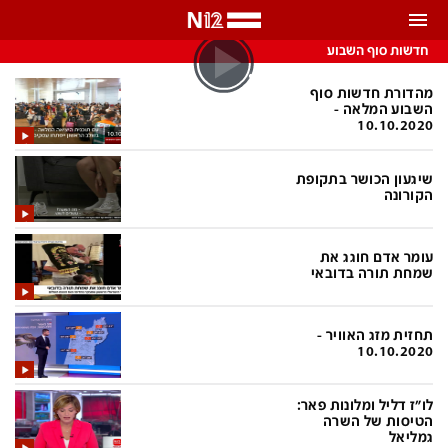
התראות
חדשות סוף השבוע
באפשרותך לבחור את תדירות קבלת ההתראות
מהדורת חדשות סוף
השבוע המלאה -
10.10.2020
צ'אט הכתבים
כל ההתראות
שיגעון הכושר בתקופת
צ'אט החדשות
רק מה שחשוב
הקורונה
כבוי
צ'אט הספורט
עומר אדם חוגג את
התראות
שמחת תורה בדובאי
חדשות
תחזית מזג האוויר -
10.10.2020
כל החדשות
תחזית מזג האוויר
לו"ז דליל ומלונות פאר:
ביטחוני
אחד ביום
הטיסות של השרה
גמליאל