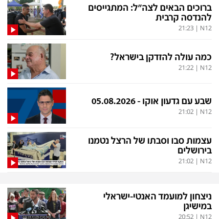
פלילי
המטולוגיה
ברוכים הבאים לצה"ל: המתגייסים
להנדסה קרבית
חינוך
ועידות קשת 12
21:23
|
N12
צרכנות
לאנג אמבישן
כמה עולה להזדקן בישראל?
עיצוב ונדל''ן
להיאבק בסרטן
21:22
|
N12
TECH12
פרקינסון
ספורט
שכונה עם הכל
שבע עם גדעון אוקו - 05.08.2026
21:02
|
N12
דעות ופרשנויות
כַּבֵּד את הַכָּבֵד
בריאות
השקעות למתקדמים
עצמות סבו וסבתו של הרצל נטמנו
בירושלים
מדע וסביבה
שאלה אחת ביום
21:02
|
N12
פודקאסטים
דרושים IL
נוסבאום מקליד
easy
ניצחון למועמד האנטי-ישראלי
במישיגן
DATA
20:52
|
N12