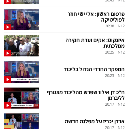
הסדרי נגישות
לפנייה ב-WhatsApp
פרסום ראשון: אלי ישי חוזר
לפוליטיקה
20:38
|
N12
איזנקוט: אקים ועדת חקירה
ממלכתית
20:25
|
N12
המפקד החרדי הגדול בליכוד
20:23
|
N12
ח"כ דן אילוז שפרש מהליכוד מצטרף
לליברמן
20:17
|
N12
ארדן יכריז על מפלגה חדשה
20:17
|
N12