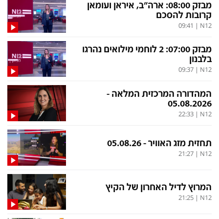
בעולם
D&B BUSINESS
מבזק 08:00: ארה"ב, איראן ועומאן
קרובות להסכם
פוליטי
אוכל
09:41
|
N12
בחירות 2026
ערב טוב עם גיא פינס
מבזק 07:00: 2 לוחמי מילואים נהרגו
מילה ביום
נסיעות
בלבנון
09:37
|
N12
כלכלה
מפת האתר
המהדורה המרכזית המלאה -
מונדיאל
12+
05.08.2026
mako
English Edition
22:33
|
N12
מגזין N12
דרושים חדשות 12
תחזית מזג האוויר - 05.08.26
תרבות
duns 100
21:27
|
N12
din.co.il
LifeStyle
מדיני
המומחים במשכנתאות
המרוץ לדיל האחרון של הקיץ
21:25
|
N12
בארץ
MED12