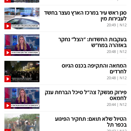
סגן ראש עיר במרכז הארץ נעצר בחשד
לעבירות מין
תכניות חדשות 12
20:49
|
N12
המהדורה המרכזית
אולפן שישי
בעקבות החשדות: "הצל" נחקר
שבע
חדשות סוף השבוע
באזהרה במח"ש
20:48
|
N12
שש עם
המהדורה הצעירה
חמש עם רפי רשף
מבזקים
המחאה והתקיפה בכנס הגיוס
לחרדים
מהדורה ראשונה
מהדורות מלאות
20:48
|
N12
12 בצוהריים
פירוק מנשק? צה"ל סיכל הברחת ענק
לחמאס
20:44
|
N12
הגדרות
פנו אלינו
הטיול שלא תואם: תחקיר הפיגוע
מדיניות פרטיות
צרו קשר
בכפר תל
תנאי שימוש
המייל האדום
20:43
|
N12