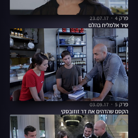
פרק 4
23.07.17
שיר אלמליח בהלם
פרק 5
03.09.17
הקסם שהדהים את דר זוזובסקי