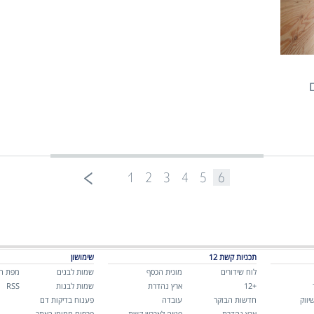
חדרים
1
2
3
4
5
6
תכניות קשת 12
שימושון
לוח שידורים
מונית הכסף
שמות לבנים
מפת ה
+12
ארץ נהדרת
שמות לבנות
RSS
יווק
חדשות הבוקר
עובדה
פענוח בדיקות דם
ארץ נהדרת
פנייה לארכיון קשת
פרסום ממומן באתר