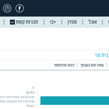
אוכל
מגזין
+12
תכניות קשת
בית ונוי
עשה זאת בעצמך
גינות ומרפסות
בית ונוי
מגזין העיצוב והאדריכלות "בית
מבבתים ודירות מעוצבים, מיוח
ובעולם