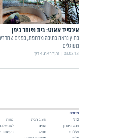
אינסייד אאוט: בית מיוחד ביפן
בחוץ נראה כתיבה מרחפת, בפנים 6 
מעוגלים
03.03.13
זמן קריאה:
4
דק'
מדורים
N12
עיצוב הבית
גאווה
צבא וביטחון
הורים
לאב איילנד
פלילים+
חופש
תקשורת וש
סלבס
מגזין סוף השבוע