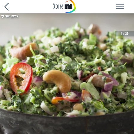
אוכל
צילום: אור גץ
1
25