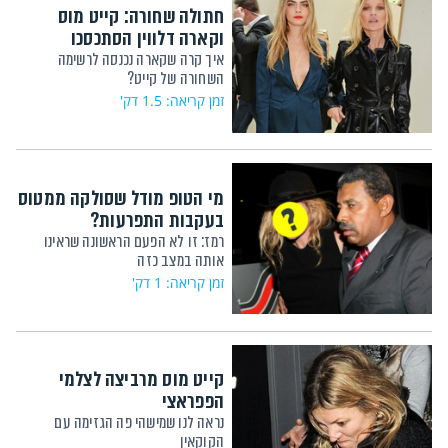
חתולה שחורה: קייט מוס
וקארה דלווין הסתכסכו
איך קרה שקארה נכנסה לרשימה
השחורה של קייט?
זמן קריאה: 1.5 דק'
מי הטופ מודל שסולקה ממטוס
בעקבות התפרעות?
רמז: זו לא הפעם הראשונה שראינו
אותה במצב כזה
זמן קריאה: 1 דק'
קייט מוס מרביצה לצלמי
הפפראצי
נראה לנו שמישהי פה הגזימה עם
הקוקאין