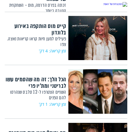
זכתה בפרס הדרמה, מוס – השחקנית
הטובה ביותר
זמן קריאה: 4 דק'
קייט מוס הותקפה באירוע
בלונדון
פעילים למען חיות קראו קריאות נאצה.
צפו
זמן קריאה: 4 דק'
הכל הלך: זה מה שהסמים עשו
לבריטני ומת'יו פרי
השניים הצטרפו ל-12 סלבס שנהרסו
להם הפנים
זמן קריאה: 1 דק'