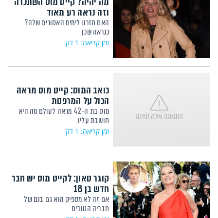
מה יהיה? קייט מוס השתכרה
וזה נראה רע מאוד
האם חזרנו לימים האסורים שלה?
כנראה שכן
זמן קריאה: 1 דק'
כואב המוס: קייט מוס מראה
הכול על המרפסת
מוס בת ה-42 מראה לעולם מה היא
חושבת עליו
זמן קריאה: 1 דק'
קוגר טאון: לקייט מוס יש חבר
חדש בן 18
אם זה לא מספיק הוא גם בנם של
חבריה הטובים