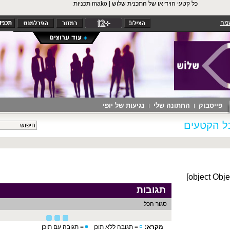
כל קטעי הוידיאו של התכנית שלוש | mako תכניות
מה
חדשות
סלבס
תרבות
תכניות קשת
גברים
נשים
ספורט
רכב
חופש
רוח
אוכל
גאווה
בית ומשפחה
דיבור ישיר
NEXTER
מוזיקה
פייסבוק
החתונה שלי
נגיעות של יופי
ל הקטעים
[object Obje
תגובות
סגור הכל
מקרא:
= תגובה ללא תוכן
= תגובה עם תוכן