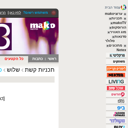
משתמש רשום?
לחץ כאן
|
הרש
ערוציmako
תכניות
makoTV
הורוסקופ
מזג האוויר
סדנאות
סלולר
מתכונים
Netex
ראשי
כתבות
כל הקטעים
תכניות קשת
שלוש
כ
ct]