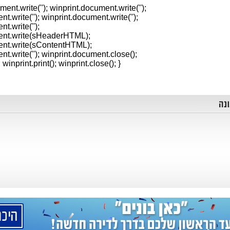
ument.write('
'); winprint.document.write('
');
nt.write('
'); winprint.document.write('');
t.write('');
ent.write(sHeaderHTML);
ent.write(sContentHTML);
t.write(''); winprint.document.close();
 winprint.print(); winprint.close(); }