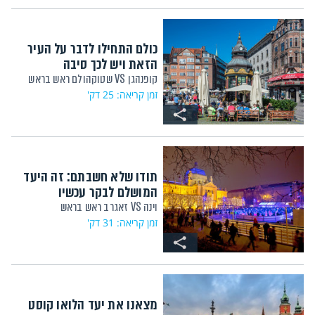
כולם התחילו לדבר על העיר
הזאת ויש לכך סיבה
קופנהגן VS שטוקהולם ראש בראש
זמן קריאה: 25 דק'
תודו שלא חשבתם: זה היעד
המושלם לבקר עכשיו
וינה VS זאגרב ראש בראש
זמן קריאה: 31 דק'
מצאנו את יעד הלואו קוסט