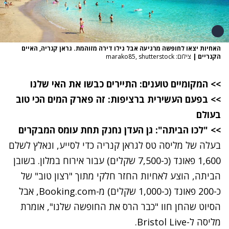
האחיות יצאו לחופשה מרגיעה אבל גילו דירה מזוהמת. גראן קנריה, האיים
הקנריים
|
צילום: marako85, shutterstock
>>
המקומיים טוענים: התיירים כבשו את האי שלנו
>>
בפעם העשירית ברציפות: זה פארק המים הכי טוב
בעולם
>>
"לכו הביתה": גן העדן נחנק תחת עומס המבקרים
בעלה של מליסה טס לגראן קנריה כדי לסייע, ונאלץ לשלם
1,600 פאונד (כ-7,500 שקלים) עבור אירוח במלון. בשובן
הביתה, הוצע לאחיות החזר חלקי מתוך "רצון טוב" של
כ-200 פאונד (כ-1,000 שקלים) מ-Booking.com, אבל
הסיוט שהחן חוו "כבר הרס את החופשה שלנו", אומרת
מליסה ל-
Bristol Live
.