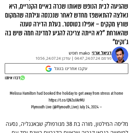
שהגיעה לבית הנופש שאותו שכרה באיים הקנריים, היא
נאלצה להתאשפז מחדש לאחר שנכנסה וגילתה שהמקום
שורץ מקקים – אפילו בטוסטר. בעלת הדירה טענה
שהאורחת "לא הייתה צריכה להגיע למדינה חמה שיש בה
ג'וקים"
דניאל ארזי
mako חופש
פורסם:
24.07.24, 04:47
|
עודכן:
24.07.24, 10:56
עקבו אחרינו בגוגל
דברו איתנו
Melissa Hamilton had booked the holiday to get away from stress at home
https://t.co/QNZuJIArMU
July 24, 2024
— Plymouth Live (@Plymouth_Live)
מליסה המילטון, מורה בת 38 מנורפולק שבאנגליה, נסעה
לחופשה בגראן קנריה שבאיים הקנריים בשנת יחד עם