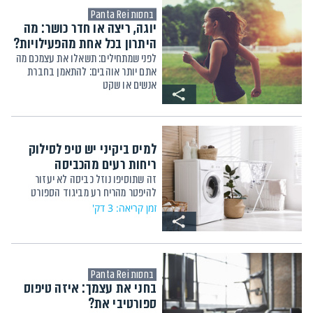
בחסות Panta Rei
יוגה, ריצה או חדר כושר: מה
היתרון בכל אחת מהפעילויות?
לפני שמתחילים: תשאלו את עצמכם מה
אתם יותר אוהבים: להתאמן בחברת
אנשים או שקט
למיס ביקיני יש טיפ לסילוק
ריחות רעים מהכביסה
זה שתוסיפו נוזל כביסה לא יעזור
להיפטר מהריח רע מביגוד הספורט
זמן קריאה: 3 דק'
בחסות Panta Rei
בחני את עצמך: איזה טיפוס
ספורטיבי את?