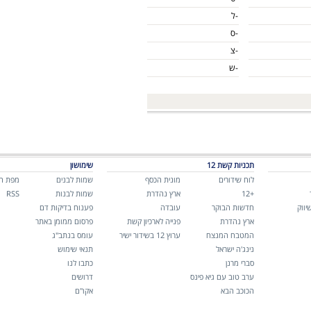
-ל
-ס
-צ
-ש
תכניות קשת 12
שימושון
לוח שידורים
מונית הכסף
שמות לבנים
מפת ה
+12
ארץ נהדרת
שמות לבנות
RSS
יווק
חדשות הבוקר
עובדה
פענוח בדיקות דם
ארץ נהדרת
פנייה לארכיון קשת
פרסום ממומן באתר
המטבח המנצח
ערוץ 12 בשידור ישיר
עומס בנתב"ג
נינג'ה ישראל
תנאי שימוש
סברי מרנן
כתבו לנו
ערב טוב עם גיא פינס
דרושים
הכוכב הבא
אקו"ם