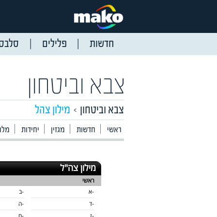
חדשות
פלילים
סלבס
צבא וביטחון
צבא וביטחון
מילון צהל
ראשי
חדשות
מגזין
יחידות
מלח
מילון צה"ל
ראשי
-א
-ב
-ד
-ה
-ז
-ח