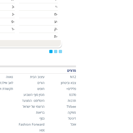
-י
-כ
-מ
-נ
-ע
-פ
-ק
-ר
-ת
מדורים
N12
עיצוב הבית
גאווה
צבא וביטחון
הורים
לאב איילנד
פלילים+
חופש
תקשורת וש
סלבס
מגזין סוף השבוע
תרבות
היטליסט- המצעד
TVbee
הרשמי של ישראל
מוזיקה
בריאות
דיגיטל
כסף
אוכל
Fashion Forward
HIX