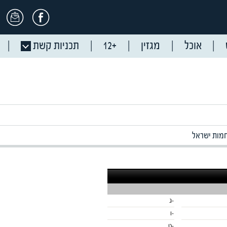
אוכל
מגזין
+12
תכניות קשת
מות ישראל
-ג
-ו
-ט