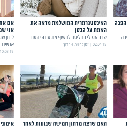
הפכה
האינסטגרמרית המושלמת מראה את
אם אתם
האמת על הבטן
אני שמ
רה
שרה אמילי החליטה לחשוף את עודפי העור
לירון ש
אנשים
02.04.19
זמן קריאה:
14
דק'
10.03.19
האם שרצה מרתון חמישה שבועות לאחר
אימוני 