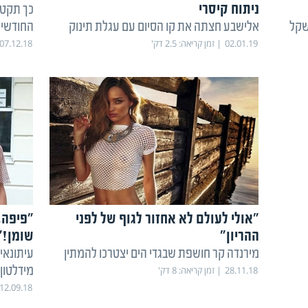
ניתוח קיסרי
כך תקטי
שקל
אלישבע חצתה את קו הסיום עם עגלת תינוק
החודשי
02.01.19
זמן קריאה:
2.5
דק'
07.12.18
"אולי לעולם לא אחזור לגוף של לפני
"פיפה, 
ההריון"
שומן!"
מירנדה קר חושפת שבגדי הים יצטרכו להמתין
עיתונאי
מידלטון
28.11.18
זמן קריאה:
8
דק'
12.09.18