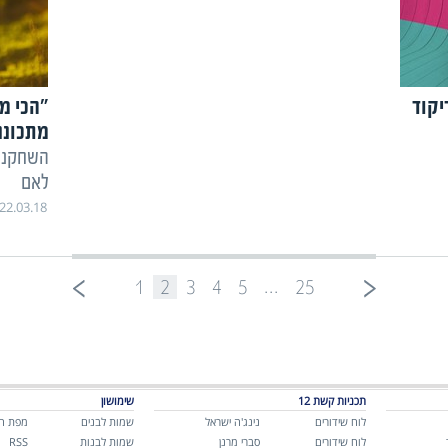
יקוד
״הכי מ
מתכוננ
השחקנית
לאם
22.03.18
...
1
2
3
4
5
25
תכניות קשת 12
שימושון
לוח שידורים
נינג'ה ישראל
שמות לבנים
מפת ה
לוח שידורים
סברי מרנן
שמות לבנות
RSS