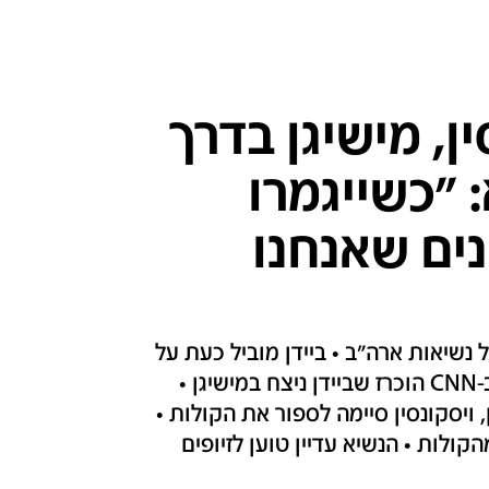
ין, מישיגן בדרך
 "כשייגמרו
נים שאנחנו
נשיאות ארה"ב • ביידן מוביל כעת על
הנשיא עם 264 אלקטורים מול 217 לטראמפ • ב-CNN הוכרז שביידן ניצח במישיגן •
 ויסקונסין סיימה לספור את הקולות •
ון לטראמפ בפלורידה עם למעלה מ-51% מהקולות • הנשיא עדיין טוען לזיופים