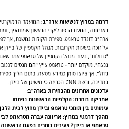
דרמה במרוץ לנשיאות ארה"ב:
המועמד הדמוקרטי ג'
ארה"ב דונלד טראמפ. ספירת הקולות נמשכת, אך לפח
על זוכה בשעות הקרובות. מנהל הקמפיין של ביידן אמר 
"כחולות", בעוד מנהל הקמפיין של טראמפ אמר שאם י
ננצח". מוקדם יותר - טראמפ צייץ "הם מנסים לגנוב 
גדול", אך ציוצו סומן כמידע מטעה. בתום הליך ספירת 
במדינה, ורשת CNN הכריזה כי מישיגן של ביידן.
עדכונים אחרונים מהבחירות בארה"ב:
אמריקה בוחרת: הקלפיות הראשונות נפתחו
עימותים בין תומכי טראמפ וביידן מחוץ לבית הלבן
מהפך דרמטי במרוץ: אריזונה עברה מטראמפ לביי
טראמפ או ביידן? צעירים בוחרים בפעם הראשונה