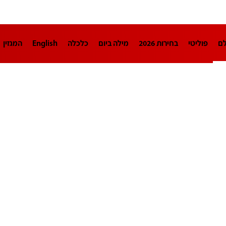
לם
פוליטי
בחירות 2026
מילה ביום
כלכלה
English
המגזין
חינוך
צרכנות
עיצוב ונדל"ן
TECH12
ספורט
פרשנות
בריאו
DA
תוכניות
דרושים חדשות 12
business