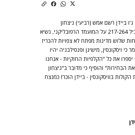
ו ביידן רשם אמש (רביעי) ניצחון
באריזונה, המעוז הרפובליקני הראשון שמתהפך, ומוביל 217-264 על המועמד הרפובליקני, נשיא
ות שלוש מדינות מפתח לא צפויות להכריז
כי ויסקונסין, מישיגן ופנסילבניה יהיו
ספרו את כל "הקלפיות החוקיות - אנחנו
את הבחירות" והוסיף כי מדובר ב"ניצחון
הקולות בוויסקונסין - ביידן הוכרז כמנצח
דן