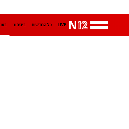
LIVE
כל החדשות
ביטחוני
בעו
LifeStyle
מדיני
בארץ
פלילי
הפודקאסטים
נוסבאום מקליד
TA