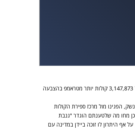
09:34 - הבחירות בארה"ב: נכון לשלב זה, ביידן קיבל 3,147,873 קולות יותר מטראמפ בהצבעה
 נשק, הפגינו מול מרכז ספירת הקולות
וכן מחו מה שלטענתם הוגדר "גנבת
על אף היתרון לו זוכה ביידן במדינה עם