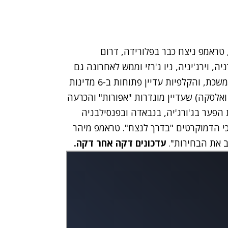
טראמפ ניצח כבר בפלורידה, דרום
יה, וירג'יניה, ניו ג'רזי וממש לאחרונה גם
ויסקונסין - הלכו עם ביידן. בינתיים, ספירת הקולות נמשכת, והקלפיות עדיין פתוחות ב-6 מדינות
ה ואלסקה) שעדיין מוגדרות "אפורות" והכרעה
הפער בג'ורג'יה, בנבאדה ובפנסילבניה
 כי הדמוקרטים "בדרך לנצח". טראמפ מיהר
ב את הבחירות".
עדכונים דקה אחר דקה.