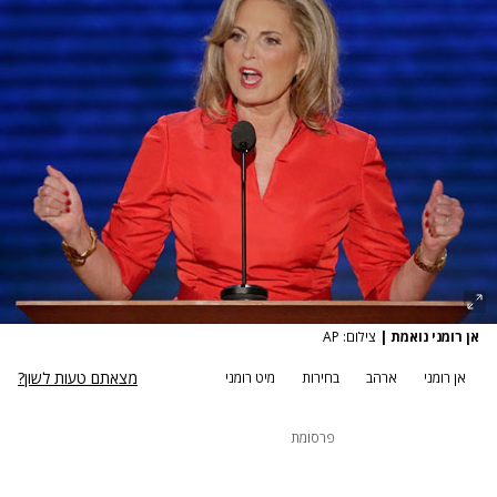
אן רומני נואמת
|
צילום: AP
מצאתם טעות לשון?
אן רומני
ארהב
בחירות
מיט רומני
פרסומת