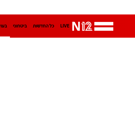
LIVE
כל החדשות
ביטחוני
בעו
LifeStyle
מדיני
בארץ
פלילי
הפודקאסטים
נוסבאום מקליד
TA