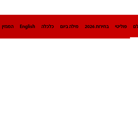
לם
פוליטי
בחירות 2026
מילה ביום
כלכלה
English
המגזין
חינוך
צרכנות
עיצוב ונדל"ן
TECH12
ספורט
פרשנות
בריאו
DA
תוכניות
דרושים חדשות 12
business