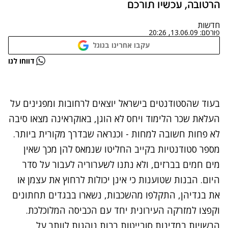
הרטובה, עכשיו תורכם
חדשות
פורסם:
13.06.09, 20:26
עקבו אחרינו בגוגל
נתקלנו בבעיה
דווחו לנו
נסה שוב
בעוד שהסטודנטים בישראל יוצאים לרחובות ומפגינים על
העלאת שכר הלימוד ויחס לא הוגן, באוקראינה מצאו סיבה
לא פחות חשובה למחות - וכנראה שבדרך מקורית ביותר.
מספר סטודנטיות בקייב החליטו שנמאס להן מכך שאין
מים חמים בברזים, ולא נתנו לשערוריה לעבור על סדר
היום. הבנות שטוענות כי אינן יכולות לרחוץ את עצמן או
את בגדיהן, התקלפו מהשכבות, נשארו בבגדים תחתונים
וקפצו למזרקה העירונית יחד עם הכביסה המלוכלכת.
הרשויות במדינות סובייטות רבות נוהגות לוותר על