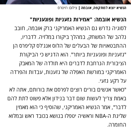
הנשיא יוצא למתקפה, אובמה
|
צילום: רויטרס
הנשיא אובמה: "אמירות גזעניות ופוגעניות"
לסוגיה נדרש גם הנשיא האמריקני ברק אובמה, חובב
נלהב של המשחק, במהלך ביקורו במלזיה. לדבריו,
ההתבטאויות של הבעלים של הלוס אנג'לס קליפרס הן
"גזעניות ופוגעניות ביותר". הוא הדגיש כי הביקורת
הציבורית הנרחבת לדברים היא תולדה של המאבק
האמריקני במורשת האפלה של גזענות, עבדות והפרדה
על רקע גזעי.
"כאשר אנשים בורים רוצים לפרסם את בורותם, אתה לא
באמת צריך לעשות שום דבר בנידון אלא פשוט לתת להם
לדבר", אמר הנשיא האמריקני, שהוסיף כי הוא מאמין
שליגת ה-NBA וראשיה יטפלו בנושא בכובד ראש ובמלוא
החומרה.