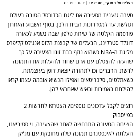
בעלים על המוקד, סטרלינג
|
צילום: רויטרס
סערה גזענית מסעירה את ליגת הכדורסל הטובה בעולם
וגולשת עד למסדרונות הבית הלבן. בסוף השבוע האחרון
פורסמה הקלטה של שיחת טלפון שבה נשמע לכאורה
דונלד סטרלינג, הבעלים של קבוצת הלוס אנג'לס קליפרס
מליגת ה-NBA כשהוא נוזף בבת זוגו הצעירה על כך
שהעזה להצטלם עם אדם שחור ולהעלות את התמונה
לרשת. הדברים זכו לתהודה יוצאת דופן בעוצמתה,
כשאתלטים, סלבריטאים ואפילו הנשיא אובמה עצמו קראו
להילחם באמירות ובאיש שאחראי להן.
רוצים לקבל עדכונים נוספים? הצטרפו לחדשות 2
בפייסבוק
השיחה הטעונה התרחשה לאחר שהצעירה, וי סטיביאנו,
העלתה לאינסטגרם תמונה שלה מחובקת עם מג'יק