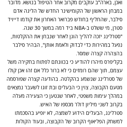
ואכן, בארה"ב עוקבים מקרוב אחר הטיפול בנושא. מדובר
במבחן הראשון של הקומישינר החדש של הליגה אדם
סילבר, שהחליף בחודש פברואר האחרון את קודמו דייויד
סטרן, מי ששלט ב-NBA ביד רמה במשך 30 שנה.
"סטרלינג יזכה להליך הוגן לאחר שנבחן את ההקלטות,
נפעל במהירות כדי לבדוק ולאמת אותן", הבהיר סילבר
בהצהרה קצרה שמסר.
בקליפרס מיהרו להודיע כי בכוונתם לפתוח בחקירה משל
עצמם, תוך שהם רומזים כי לא ברור כלל אם זהו אכן קולו
של סטרלינג שנשמע בהקלטה. בהודעה קצרה שפורסמה
מטעם הקבוצה, צוין כי הבעלים ובת זוגו לשעבר נמצאים
במהלך עימות משפטי, לאחר שנטען כי הצעירה מעלה
בקרוב לשני מיליון דולר מכספו של האיש.
סטרלינג, הבעלים הידוע לשמצה, לא יופיע בהסכמתו
למשחק הפליאוף הקרוב של הקבוצה, ובעוד הקולות