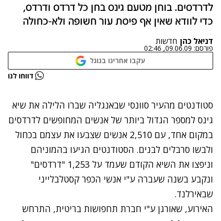
לדרדסים. בוחן מטעם גינס בחן כל דרדס ודרדס,
כדי לוודא שאין אף פיסת עור חשופה ולא-כחולה
דניאל כהן
חדשות
פורסם:
09.06.09, 02:46
עקבו אחרינו בגוגל
נתקלנו בבעיה
דווחו לנו
נסה שוב
סטודנטים מהעיר סוונסי שבאנגליה שברו הלילה את שיא
גינס למספר הגדול ביותר של אנשים המחופשים לדרדסים
במקום אחד, עם 2,510 אנשים שצבעו את עצמם בכחול
ולבשו סרבלים לבנים. הסטודנטים הגיעו בהמוניהם
וניפצו את השיא הקודם שעמד על 1,253 "דרדסים"
ונקבע בשנה שעברה ע"י אנשי הכפר קסטלבלייני
שבאירלנד.
האירוע, שאורגן ע"י חברת תחפושות בריטית, התרחש