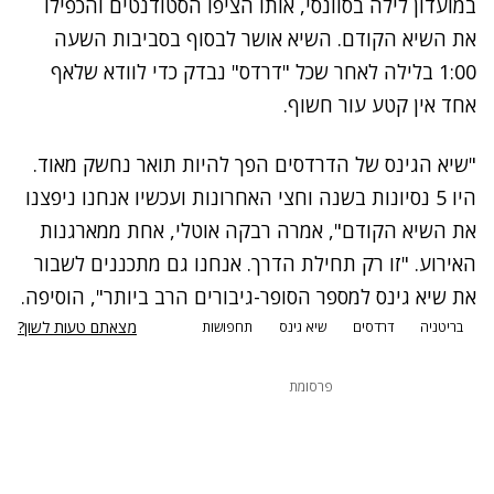
במועדון לילה בסוונסי, אותו הציפו הסטודנטים והכפילו
את השיא הקודם. השיא אושר לבסוף בסביבות השעה
1:00 בלילה לאחר שכל "דרדס" נבדק כדי לוודא שלאף
אחד אין קטע עור חשוף.
"שיא הגינס של הדרדסים הפך להיות תואר נחשק מאוד.
היו 5 נסיונות בשנה וחצי האחרונות ועכשיו אנחנו ניפצנו
את השיא הקודם", אמרה רבקה אוטלי, אחת ממארגנות
האירוע. "זו רק תחילת הדרך. אנחנו גם מתכננים לשבור
את שיא גינס למספר הסופר-גיבורים הרב ביותר", הוסיפה.
מצאתם טעות לשון?
בריטניה
דרדסים
שיא גינס
תחפושות
פרסומת