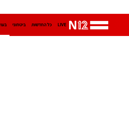
LIVE
כל החדשות
ביטחוני
בעו
LifeStyle
מדיני
בארץ
פלילי
הפודקאסטים
נוסבאום מקליד
TA