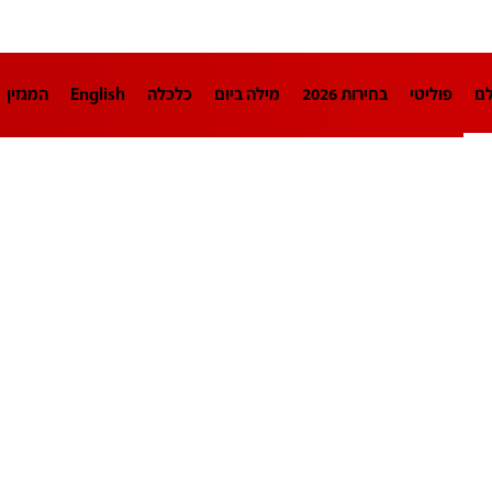
לם
פוליטי
בחירות 2026
מילה ביום
כלכלה
English
המגזין
חינוך
צרכנות
עיצוב ונדל"ן
TECH12
ספורט
פרשנות
בריאו
DA
תוכניות
דרושים חדשות 12
business