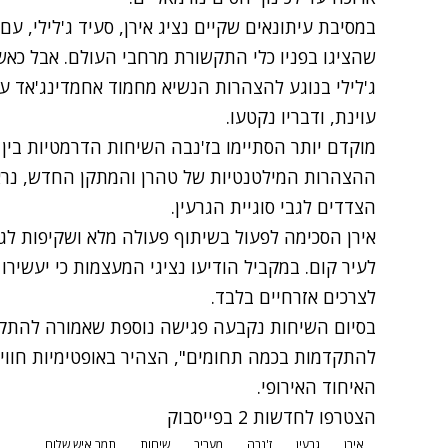
במסיבת עיתונאים שקיים נציג אירן, סעיד ג'לילי, 
שהציגו בפניו כלי התקשורת מרחבי העולם. אבל כאש
ג'לילי בנוגע להצהרות הנשיא מחמוד אחמדינג'אד 
עוינת, ודבריו נקטעו.
מוקדם יותר הסתיימו בז'נבה השיחות הדרמטיות בין 
ההצהרות המילטנטיות של טהרן והמתקן החדש, נרא
הצדדים לגבי סוגיית הגרעין.
אירן הסכימה לפעול בשיתוף פעולה מלא ושקיפות לג
לעיר קום. במקביל הודיעו נציגי המעצמות כי יעשירו
לצרכים אזרחיים בלבד.
בסיום השיחות נקבעה פגישה נוספת שאמורה להתקיי
להתקדמות בכמה תחומים", הצהיר באופטימיות חוויא
האיחוד האירופי.
הצטרפו לחדשות 2 בפייסבוק
אירן
גרעין
ז'נבה
מעריב
שיחות
תמר איש שלום