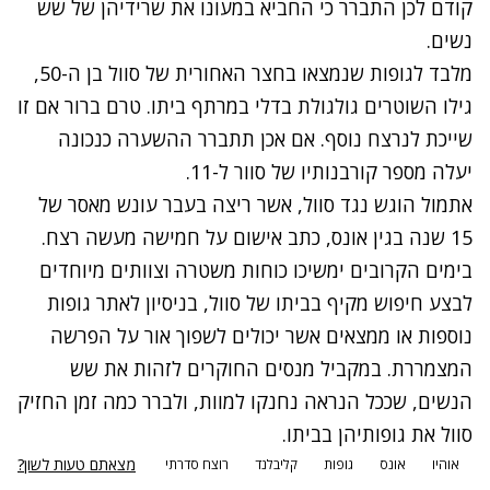
קודם לכן התברר כי החביא במעונו את שרידיהן של שש
נשים.
מלבד לגופות שנמצאו בחצר האחורית של סוול בן ה-50,
גילו השוטרים גולגולת בדלי במרתף ביתו. טרם ברור אם זו
שייכת לנרצח נוסף. אם אכן תתברר ההשערה כנכונה
יעלה מספר קורבנותיו של סוור ל-11.
אתמול הוגש נגד סוול, אשר ריצה בעבר עונש מאסר של
15 שנה בגין אונס, כתב אישום על חמישה מעשה רצח.
בימים הקרובים ימשיכו כוחות משטרה וצוותים מיוחדים
לבצע חיפוש מקיף בביתו של סוול, בניסיון לאתר גופות
נוספות או ממצאים אשר יכולים לשפוך אור על הפרשה
המצמררת. במקביל מנסים החוקרים לזהות את שש
הנשים, שככל הנראה נחנקו למוות, ולברר כמה זמן החזיק
סוול את גופותיהן בביתו.
מצאתם טעות לשון?
אוהיו
אונס
גופות
קליבלנד
רוצח סדרתי