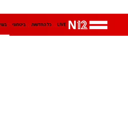
LIVE
כל החדשות
ביטחוני
בעו
LifeStyle
מדיני
בארץ
פלילי
הפודקאסטים
נוסבאום מקליד
TA