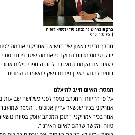
ברק אובמה שיגר מכתב סודי לנשיא רוסיה
|
צילום: רויטרס
מהלך מדיני ראשון של הנשיא האמריקני אובמה לטובת 
יורק טיימס מדווח הבוקר כי אובמה שיגר מכתב סודי 
לעצור את הקמת המערכת להגנה מפני טילים ארוכי ט
רוסית למנוע מאירן פיתוח נשק להשמדה המונית.
המסר: האיום חייב להיעלם
על פי הדיווח, המכתב נמסר לפני כשלושה שבועות באו
אמריקני בכיר שנשאר עדיין אנונימי. "המסר שמועבר 
אמר בכיר אמריקני, "תוכן המכתב עוסק בטווח נושאים
טווח והקשר שלהם לאיום האירני".
רוסיה עדיין לא הגיבה רשמית, אך גורמים בכירים מס