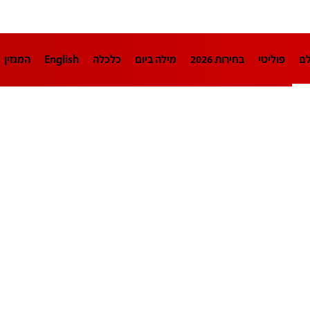
לם
פוליטי
בחירות 2026
מילה ביום
כלכלה
English
המגזין
חינוך
צרכנות
עיצוב ונדל"ן
TECH12
ספורט
פרשנות
בריאו
DA
תוכניות
דרושים חדשות 12
business