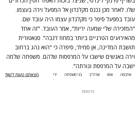
בשריף פרנקי לינדסי, שניצל בזכות האפוד חסין הכדורים
שלו. לאחר מכן נכנס מקלנדון אל המפעל וירה בעצמו.
עובד במפעל סיפר כי מקלנדון עצמו היה עובד שם.
"המזכירה שלי שמעה יריות", אמר העובד. "זה אחד
מהאירועים הטרגיים ביותר במחוז ז'נבה". סנאטורית
תושבת המדינה, אן סמית', סיפרה כי "הוא נהג ברחוב
וירה באנשים שישבו על המרפסות שלהם. משפחה שלמה
ישבה על המרפסת ונורתה".
מצאתם טעות לשון?
אלבמה
אמו
ארה"ב
בני משפחה
ירי
פרסומת