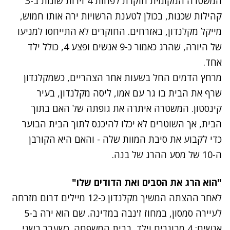
המשטרה המקומית חוקרת לפחות 4 זירות שונות ב-3
קהילות שכנות, בכולן לטענת הרשויות ירה אותו חמוש,
מייקל מקלנדון, באזרחים. החוקרים לא התייחסו למניעו
של היורה, שהרג כאמור כ-9 אנשים ופצע 4, כולל ילד
אחד.
מרחץ הדמים החל בשעות אחר הצהריים, כשמקלנדון
שרף את הבית בו גר עם אמו, ליסה מקלנדון, בעיר
קינסטון. המשטרה איתרה את גופתה של האם בתוך
הבית, אך השוטרים לא יכלו להיכנס לתוך הבית הבוער
כדי לקבוע את סיבת המוות שלה - והאם היא הקורבן
ה-10 של מסע ההרג של בנה.
"הוא הרג את הסבים ואת הדודים שלו"
לאחר ההצתה המשיך מקלנדון כ-12 מיילים דרום מזרחה
לעיירה סמסון, במחוז ז'נבה במדינה. שם הוא ירה ב-5
אנשים: 4 מבוגרים וילד, בבית המשפחה. כשעבר בשני