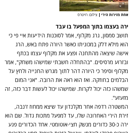
אחת מזירות הירי
|
צילום: רויטרס
ירה בעצמו בתוך המפעל בו עבד
תושב סמסון, גרג מקלוף, אמר לסוכנות הידיעות איי פי כי
הוא מילא דלק במכוניתו כאשר היורה פתח באש, הרג
אישה שיצאה מהתחנה ופצע את מקלוף עצמו בכתף
ובזרוע מרסיסים. "בהתחלה חשבתי שמישהו משחק", אמר
מקלוף וסיפר כי היורה דהר לתוך מגרש החנייה ולחץ על
הבלמים בחוזקה. ואז הוא ראה את הרובה. "אני המום
שמשהו כזה יכול לקרות. שמישהו יכול לעשות דבר כזה, זה
מזעזע".
המשטרה רדפה אחר מקלנדון עד שיצא ממחוז ז'נבה,
זירת הירי האחרונה שלו, עד למפעל מתכות גדול. שם הוא
ירה כ-30 כדורים מנשק חצי-אוטומטי. אחד הכדורים פגע