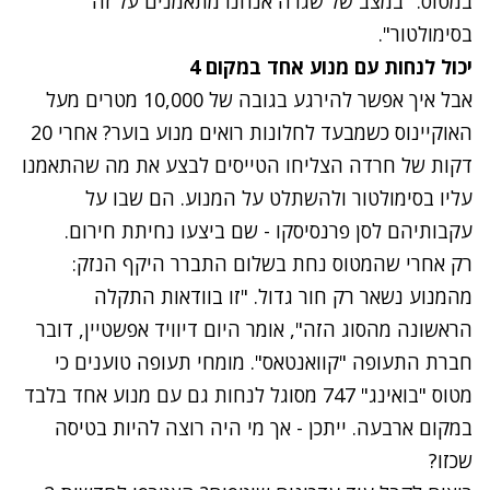
במטוס. "במצב של שגרה אנחנו מתאמנים על זה
בסימולטור".
יכול לנחות עם מנוע אחד במקום 4
אבל איך אפשר להירגע בגובה של 10,000 מטרים מעל
האוקיינוס כשמבעד לחלונות רואים מנוע בוער? אחרי 20
דקות של חרדה הצליחו הטייסים לבצע את מה שהתאמנו
עליו בסימולטור ולהשתלט על המנוע. הם שבו על
עקבותיהם לסן פרנסיסקו - שם ביצעו נחיתת חירום.
רק אחרי שהמטוס נחת בשלום התברר היקף הנזק:
מהמנוע נשאר רק חור גדול. "זו בוודאות התקלה
הראשונה מהסוג הזה", אומר היום דיוויד אפשטיין, דובר
חברת התעופה "קוואנטאס". מומחי תעופה טוענים כי
מטוס "בואינג" 747 מסוגל לנחות גם עם מנוע אחד בלבד
במקום ארבעה. ייתכן - אך מי היה רוצה להיות בטיסה
שכזו?