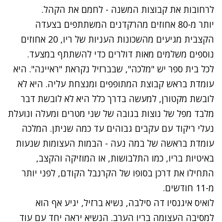
לרחובות את קבוצות המשנה - לחמם את הקהל.
יותר מ-80 אחוזים מהרקדנים המשתתפים בצעדה
הקצבית מגיעים מהשכונות העניות של ריו, 20 אחוזים
נוספים משלמים מאות דולרים כדי להשתתף במצעד.
לכל בית ספר יש "מלכה", שבברזיל נקראת "ראיינה". היא
עומדת בראש קבוצת המתופפים ומנצחת עליה. היא לא
לובשת מקטורן, למעשה בדרך כלל היא לא לובשת דבר
מלבד מפל של נוצות בגובה של שני מטרים ומעלה ונועלת
נעלי ריקוד עם עקבים גבוהים עד כמה שניתן. המלכה
עומדת בראשה של במה נעה - הבמות העצומות שנעות
באיטיות בריו, כמו התלבושות, או המוזיקה והקצב,
התחילו את דרכן בסופו של הקרנבל הקודם, לפני יותר
מ-11 חודשים.
לואיס איגנסיו דה סילבה, נשיא ברזיל, יגיע אף הוא
למסיבה העצומה בריו הערב. הנשיא יראה יחד עם עוד