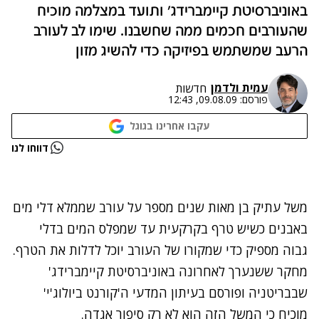
באוניברסיטת קיימברידג' ותועד במצלמה מוכיח
שהעורבים חכמים ממה שחשבנו. שימו לב לעורב
הרעב שמשתמש בפיזיקה כדי להשיג מזון
עמית ולדמן
חדשות
פורסם:
09.08.09, 12:43
עקבו אחרינו בגוגל
נתקלנו בבעיה
דווחו לנו
נסה שוב
משל עתיק בן מאות שנים מספר על עורב שממלא דלי מים
באבנים כשיש טרף בקרקעית עד שמפלס המים בדלי
גבוה מספיק כדי שמקורו של העורב יוכל לדלות את הטרף.
מחקר ששנערך לאחרונה באוניברסיטת קיימברידג'
שבבריטניה ופורסם בעיתון המדעי ה'קורנט ביולוג'י'
מוכיח כי המשל הזה הוא לא רק סיפור אגדה.