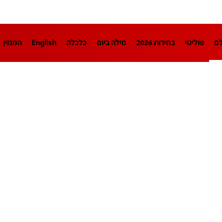
לם
פוליטי
בחירות 2026
מילה ביום
כלכלה
English
המגזין
חינוך
צרכנות
עיצוב ונדל"ן
TECH12
ספורט
פרשנות
בריאו
DA
תוכניות
דרושים חדשות 12
business