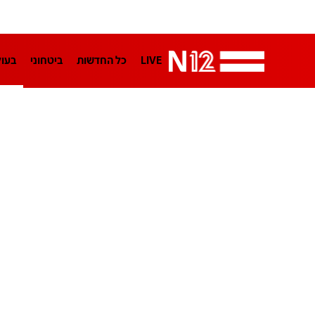
LIVE
כל החדשות
ביטחוני
בעו
LifeStyle
מדיני
בארץ
פלילי
הפודקאסטים
נוסבאום מקליד
TA