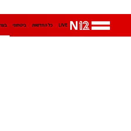
LIVE
כל החדשות
ביטחוני
בעו
LifeStyle
מדיני
בארץ
פלילי
הפודקאסטים
נוסבאום מקליד
TA