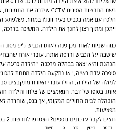
שהצליחו להוציא את הילדה מתחת לרכב שדרס אותה
הלכה עם אמה בכביש בעיר וונג'ו במחוז, כשלפתע 
ייתכן ומתוך רצון לחנך את הילדה, המשיכה בדרכה, 
כמה שניות לאחר מכן פנה לאותו הכביש ג'יפ מסוג ה
שישבה על הכביש ודרסה אותה. עוברי אורח שהבחינ
הנהגת והיא יצאה בבהלה מרכבה. "הילדה כרעה על ה
סיפרה עדת ראייה, "אז נתקעה הילדה מתחת למכוני
אותו. בסופו של דבר, המאמצים של צלחו והילדה חו
הובהלה לבית החולים המקומי, אך בנס, שוחררה לאח
מפציעות.
רוצים לקבל עדכונים נוספים? הצטרפו לחדשות 2 בפייסבוק
דריסה
חילוץ
ילדה
סין
תיעוד