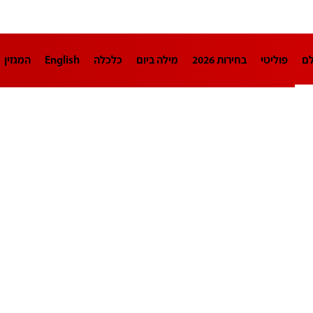
לם
פוליטי
בחירות 2026
מילה ביום
כלכלה
English
המגזין
חינוך
צרכנות
עיצוב ונדל"ן
TECH12
ספורט
פרשנות
בריאו
DA
תוכניות
דרושים חדשות 12
business