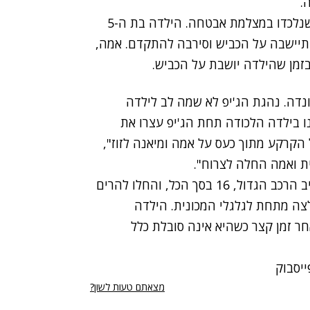
.
רשת החדשות הסינית CCTV שידרה את התמונות, שנלכדו במצלמת אבטחה. הילדה בת ה-5
התיישבה על הכביש וסירבה להתקדם. אמה,
בזמן שהילדה יושבת על הכביש.
ונדה. נהגת הג'יפ לא שמה לב לילדה
ו בילדה הלכודה תחת הג'יפ עצרו את
קרקע מתוך כעס על אמה ומיאנה לזוז",
ת ואמה החלה לצרוח".
למזלה של הילדה, החלו עוברי האורח מתקבצים סביב הרכב הגדול, 16 בסך הכל, והחלו להרים
לצה מתחת לגלגלי המכונית. הילדה
ר זמן קצר כשהיא אינה סובלת כלל
מצאתם טעות לשון?