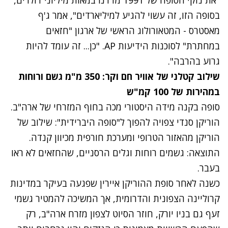
"את נזקי הסופה של 1991 מדדנו במאות מיליוני דולרים,
בסופה הזו, זה עשוי להגיע למיליארדים", אמר ג'ף
מאסטרס - המטאורולוג הראשי של ארגון "חזאים
במחתרת" לסוכנות הידיעות AP. "כן... זה עומד להיות
גרוע בהרבה".
שילוב קטלני של אוויר חם וקר: 350 מ"מ גשם ורוחות
במהירות של 100 קמ"ש
סופה בקנה מידה היסטורי מכה בחוף המזרחי של ארה"ב.
הוריקן סנדי צפויה להפוך ל"סופה היברידית": שילוב של
הוריקן מהאזור הטרופי ומערכת חורפית מכיוון קנדה.
התוצאה: גשמים רוחות וגלים הרסניים, שהחזאים לא ראו
בעבר.
כשנה לאחר סופת ההוריקן איירין שפגעה בעיקר במדינות
קרוליינה הצפונית והדרומית, אך המשיכה להמטיר גשמי
זעף גם בניו יורק, חוזר הסיוט לצפון מזרח ארה"ב, רק