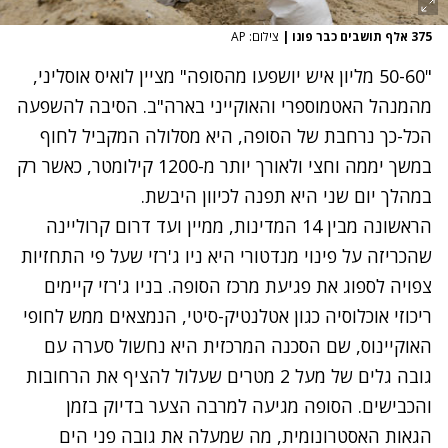
375 אלף תושבים כבר פונו
|
צילום: AP
"50-60 מליון איש יושפעו מהסופה" מציין לואיס אוסליני,
מהמנהל האטמוספרי והאוקייני בארה"ב. הסיבה להשפעה
הכל-כך נרחבת של הסופה, היא מסלולה המקביל לחוף
במשך יממה וחצי ולאורך יותר מ-1200 קילומטר, כאשר רק
במהלך יום שני היא תפנה לכיוון היבשת.
הראשונה מבין 14 המדינות, ממיין ועד דרום קרוליינה
שהכריזה על פינוי מנדטורי היא ניו ג'רזי שעל פי התחזיות
צפויה לספוג את פגיעת מרכז הסופה. בניו ג'רזי קיימים
ריכוזי אוכלוסיה כגון אטלנטיק-סיטי, הנמצאים ממש לחופי
האוקיינוס, שם הסכנה המרכזית היא נחשול סערה עם
גובה גלים של מעל 2 מטרים שעלול להציף את הרחובות
והכבישים. הסופה מגיעה למרבה הצער בדיוק בזמן
הגאות האסטרונומית, מה שמעלה את גובה פני הים