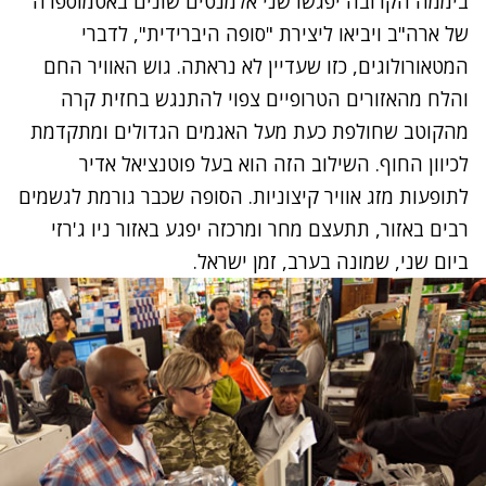
ביממה הקרובה יפגשו שני אלמנטים שונים באטמוספרה
של ארה"ב ויביאו ליצירת "סופה היברידית", לדברי
המטאורולוגים, כזו שעדיין לא נראתה. גוש האוויר החם
והלח מהאזורים הטרופיים צפוי להתנגש בחזית קרה
מהקוטב שחולפת כעת מעל האגמים הגדולים ומתקדמת
לכיוון החוף. השילוב הזה הוא בעל פוטנציאל אדיר
לתופעות מזג אוויר קיצוניות. הסופה שכבר גורמת לגשמים
רבים באזור, תתעצם מחר ומרכזה יפגע באזור ניו ג'רזי
ביום שני, שמונה בערב, זמן ישראל.