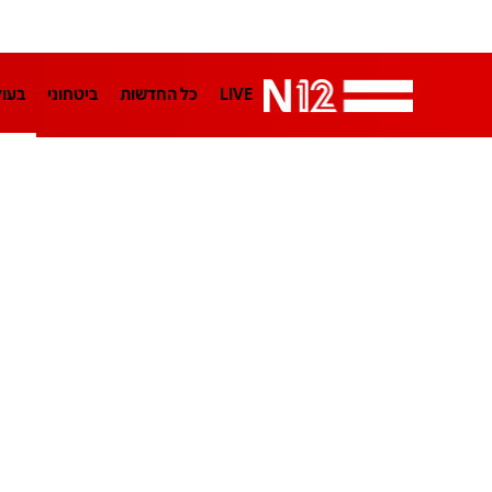
LIVE
כל החדשות
ביטחוני
בעו
LifeStyle
מדיני
בארץ
פלילי
הפודקאסטים
נוסבאום מקליד
TA