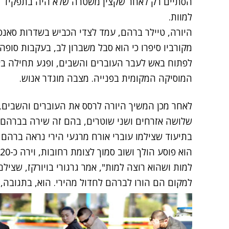
הסתיים רק לאחר שקצין משטרה שלא היה בתפקיד ז
למוות.
היורה, טיילר ברהם, עמד לצדי הכביש בשדרות סאנסט
מקורביו סיפרו כי הוא סבל משברון לב, בעקבות סופה
לפתוח באש לעבר העוברים והשבים, ופגע תחילה ב
המוסיקה המקומית בפנייה. מצבה מוגדר אנוש.
לאחר מכן המשיך היורה לרסס את העוברים והשבים, 
שלושה אזרחים ושני שוטרים, בהם זה שירה בברהם ל
בתיעוד שצילמו עוברי אורח מרגעי הירי נראה ברהם ב
למות ושהוא רוצה למות", אמר גרגורי בויורקז, שציל
למקום הם הורו לברהם לחדול מהירי. הוא, בתגובה, כי