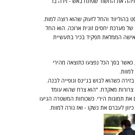
יהה את החשוד שפתח באש - וירה בו
 בהוליווד והחל לזעוק שהוא רוצה למות.
 של מערכת יחסים זוגית ארוכה. הוא החל
אישה הממלאת תפקיד בכיר בתעשיית
כאשר בסך הכל נפצעו כתוצאה מהירי
מוות.
זירה כשהוא לבוש בג'ינס וגופייה לבנה.
הוא פוסע הולך ושוב סמוך לצומת רחובות, וירה כ-20 צרורות מאקדח. "הוא צרח שהוא עומד
ם את תמונות הירי. כשכוחות המשטרה הגיעו
וון לעברם את נשקו - ואז נורה למוות.