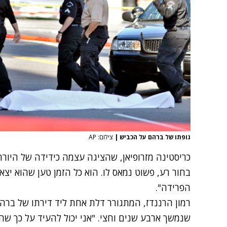
גופתו של ברהם על הכביש
|
צילום: AP
כריסטינה מזרופיאן, שהציגה עצמה כידידה של היורה 
בחור רע, פשוט נמאס לו. הוא כל הזמן טען שהוא יצ
הפרידה".
רמון הרננדז, המתגורר דלת אחת ליד דירתו של ברהם
שנמשך ארבע שנים וחצי. "אני יכול להעיד על כך שהו