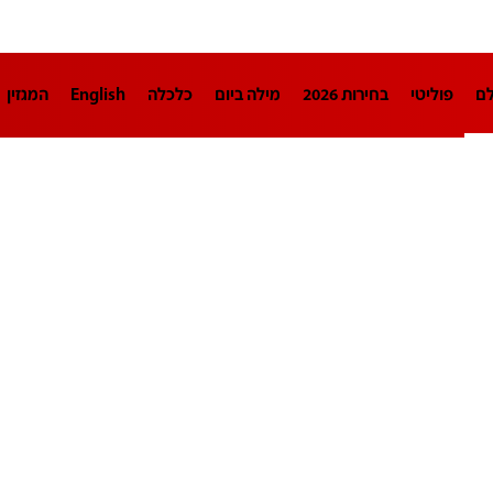
לם
פוליטי
בחירות 2026
מילה ביום
כלכלה
English
המגזין
חינוך
צרכנות
עיצוב ונדל"ן
TECH12
ספורט
פרשנות
בריאו
DA
תוכניות
דרושים חדשות 12
business