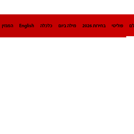
לם
פוליטי
בחירות 2026
מילה ביום
כלכלה
English
המגזין
חינוך
צרכנות
עיצוב ונדל"ן
TECH12
ספורט
פרשנות
בריאו
DA
תוכניות
דרושים חדשות 12
business