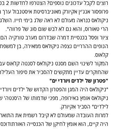
רוצים לקבל עדכונים נוספים? הצטרפו לחדשות 2 בפייסבוק
פרופסור אנג'ין אקיורק מאוניברסיטת איסטנבול ערך 
ניקולאס כנראה מעולם לא ראה שלג בימי חייו. השלג
הרי טאורוס, והוא גם לא לבש שום סוג של פרווה".
ציור ופסל בכנסיית דמרה שבדרום מערב טורקיה הם כ
הנופים ההרריים נצפה ניקולאס ממאירה, בן למשפחה 
קלאוס.
המקור לשינוי השם מסנט ניקולאס לסנטה קלאוס עב
שהחוקרים עדיין מתקשים להסביר את סיפור העלילה
"פטרון של ילדים ויורדי ים"
"ניקולאס היה המגן והפטרון הקדוש של ילדים ויורד
ניקולאס אומץ באירופה, מפני שדמותו של ה'סנטה' ש
לילדים" הסביר אקיורק.
למרות העובדה שמעולם לא קיבל רשמית את התואר,
היה קיים, הוא אומץ לחיקן של הכנסייה האורתודוכסי