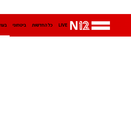
LIVE
כל החדשות
ביטחוני
בעו
LifeStyle
מדיני
בארץ
פלילי
הפודקאסטים
נוסבאום מקליד
TA