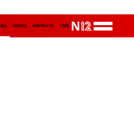
LIVE
כל החדשות
ביטחוני
בעו
LifeStyle
מדיני
בארץ
פלילי
הפודקאסטים
נוסבאום מקליד
TA