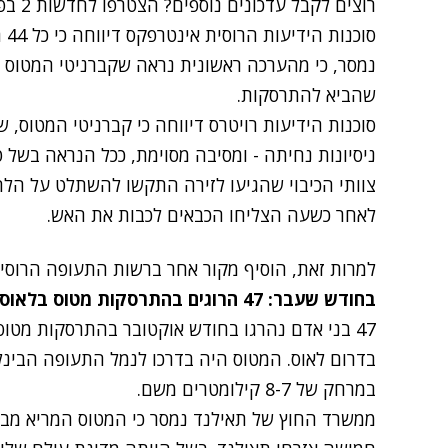
רוצים לקבל עדכונים נוספים? הצטרפו לחדשות 2 בפייסבוק
סו
נמסר, כי מהערכה ראשונית נראה שקברניטי המטוס ב
שהביא להתרסקות.
סוכנות הידיעות רויטרס דיווחה כי קברניטי המטוס, 
ניסיונות נחיתה - ומסיבה מסוימת, ככל הנראה בשל טע
צוותי הכיבוי שהגיעו לזירה התקשו להשתלט על הל
לאחר כשעה הצליחו הכבאים לכבות את האש.
למרות זאת, הוסיף מקור אחר ברשות התעופה הרוסית 
בחודש שעבר: 47 הרוגים בהתרסקות מטוס בלאוס
47 בני אדם נהרגו בחודש אוקטובר בהתרסקות מטוס
בדרום לאוס. המטוס היה בדרכו לנמל התעופה הבינל
במרחק של 8-7 קילומטרים משם.
ממשרד החוץ של תאילנד נמסר כי המטוס המריא מבירת 