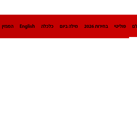
לם
פוליטי
בחירות 2026
מילה ביום
כלכלה
English
המגזין
חינוך
צרכנות
עיצוב ונדל"ן
TECH12
ספורט
פרשנות
בריאו
DA
תוכניות
דרושים חדשות 12
business