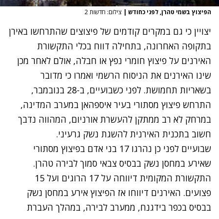
הפיצוץ בשמי טהרן, לפני כחודש
|
צילום: חדשות 2
יצויין כי גם במקרים קודמים של פיצוצים שהתרחשו באירן
בתקופה האחרונה, בתחילה דווח בכלי התקשורת
האירנים על פיצוץ חומרי נפץ או חבלה, אולם לאחר מכן
שינו האירנים את הניסוח הרשמי ואמרו כי מדובר
בשאריות תחמושת. לפני כשבועיים, ב-28 בנובמבר,
התרחש פיצוץ מסתורי בעיר איספהאן במערב המדינה,
במרחק לא רב ממתקן להעשרת אורניום, המהווה נדבך
חשוב בתכנית האירנית להשגת נשק גרעיני.
שבועיים לפני כן נהרגו 17 בני אדם בפיצוץ מסתורי
שאירע במחסן נשק בבסיס צבאי סמוך לבירה טהרן.
התקשורת המקומית דיווחה על 17 הרוגים ועל 15
פצועים. האירנים דיווחו אז הפיצוץ אירע במחסן נשק
בבסיס בכפר בידגנח, ממערב לבירה, במהלך העברת