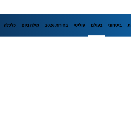
ת
ביטחוני
בעולם
פוליטי
בחירות 2026
מילה ביום
כלכלה
L
מדיני
בארץ
פלילי
חינוך
צרכנות
עיצוב ונדל"ן
TECH12
יבה
הפודקאסטים
נוסבאום מקליד
DATA
תוכניות
דרושים חדשו