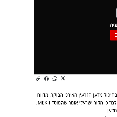
יה
ב
חיסול מדען הגרעין האירני
הבוקר, מדווח
הבלוגר האמריקני ריצ'רד סילברסטין בבלוג "תיקון עולם" כי מקור ישראלי אומר שהמוסד ו-MEK,
מדען.