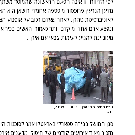
לפי הדיווח, זו אינה הפעם הראשונה שהמוסד משתף 
מדען הגרעין פרופסור מוסטפה אחמדי-רושאן הוא הא
לאוניברסיטת טהרן, לאחר שאדם רכוב על אופנוע הצמ
ונפצע אדם אחד. מוקדם יותר כאמור, האשים בכיר איר
מעוניינת להגיע לעימות צבאי עם אירן".
זירת החיסול בטהרן
|
צילום: חדשות 2,
חדשות
סגן המושל בבירה ספארלי באראטלו אמר לסוכנות היד
מזכיר מאוד אירועים קודמים של חיסולי מדענים איר