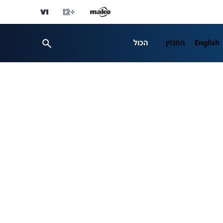
English
המגזין
הכול
ספורט
פרשנות
ת 12
business