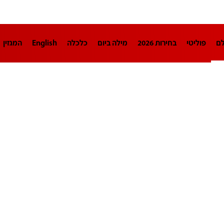
לם
פוליטי
בחירות 2026
מילה ביום
כלכלה
English
המגזין
חינוך
צרכנות
עיצוב ונדל"ן
TECH12
ספורט
פרשנות
בריאו
DA
תוכניות
דרושים חדשות 12
business