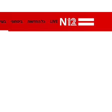
LIVE
כל החדשות
ביטחוני
בעו
LifeStyle
מדיני
בארץ
פלילי
הפודקאסטים
נוסבאום מקליד
TA