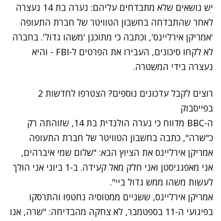
יש נושאים שלא מתבדחים עליהם: נערה בת 14 נעצרה
לאחר שהתבדחה בחשבון הטוויטר של חברת התעופה
'אמריקן אירליינס', וכתבה כי מתוכנן 'משהו גדול'. בחברה
לא לקחו סיכונים, העבירו את הפרטים ל-FBI - והיא
נעצרה בידי המשטרה.
רוצים לקבל עדכונים נוספים? הצטרפו לחדשות 2
בפייסבוק
ה-BBC מדווח כי נערה הולנדית בת 14, שזוהתה רק
כ"שרה", כתבה בחשבון הטוויטר של חברת התעופה
אמריקן אירליינס את הציוץ הבא: "שלום שמי איברהים,
אני מאפגניסטן ואני חלק מאל קעידה. ב-1 ביוני אני הולך
לעשות משהו ממש גדול ביי".
אמריקן אירליינס, ששניים ממטוסיה נחטפו והתרסקו
בפיגועי ה-11 בספטמבר, לא צחקה מהבדיחה: "שרה, אנו