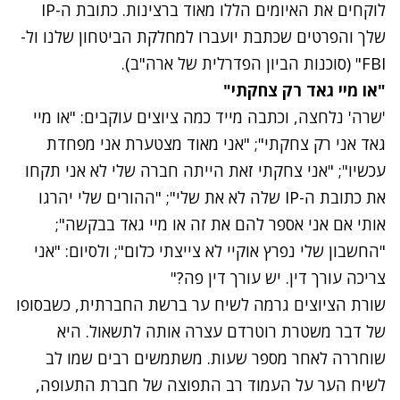
לוקחים את האיומים הללו מאוד ברצינות. כתובת ה-IP
שלך והפרטים שכתבת יועברו למחלקת הביטחון שלנו ול-
FBI" (סוכנות הביון הפדרלית של ארה"ב).
"או מיי גאד רק צחקתי"
'שרה' נלחצה, וכתבה מייד כמה ציוצים עוקבים: "או מיי
גאד אני רק צחקתי"; "אני מאוד מצטערת אני מפחדת
עכשיו"; "אני צחקתי זאת הייתה חברה שלי לא אני תקחו
את כתובת ה-IP שלה לא את שלי"; "ההורים שלי יהרגו
אותי אם אני אספר להם את זה או מיי גאד בבקשה";
"החשבון שלי נפרץ אוקיי לא צייצתי כלום"; ולסיום: "אני
צריכה עורך דין. יש עורך דין פה?"
שורת הציוצים גרמה לשיח ער ברשת החברתית, כשבסופו
של דבר משטרת רוטרדם עצרה אותה לתשאול. היא
שוחררה לאחר מספר שעות. משתמשים רבים שמו לב
לשיח הער על העמוד רב התפוצה של חברת התעופה,