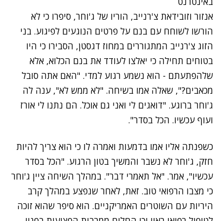
באינטרנט
אנזור וזובידאת צ'רנייב, הוריו של ג'וחר, סיפרו כי לא
הורשו לשוחח עם בנם על פרטים הנוגעים לפיגוע. בני
הזוג צ'רנייב המתגוררים במחוז דגסטן, הסבירו כי היו
בטוחים תחילה כי יאלצו לעודד את בנם הכלוא, אלא
שלהפתעתם - הוא נשמע רגוע למדי. "האם אתה סובל
מכאבים?", שאלה אמו בשיחה. "לא ממש לא", ענה לה
ג'וחר ברוגע. "דואגים לי ואני גם אוכל. הם נתנו לי אורז
ועוף עכשיו. הכל בסדר".
כשפנתה אליו אמו בדמעות ואמרה לו כי הוא צריך להיות
חזק, ג'וחר לא נשבר והמשיך בטון הרגוע. "הכל בסדר
עכשיו", אמר. "אל תאמרי דבר". במהלך השיחה ציין ג'וחר
כי מצבו הרפואי טוב. זאת, לאחר שנפצע במהלך קרב
היריות עם השוטרים האמריקניים. הוא סיפר שהוא זוכה
לטיפול רפואי ראוי וכי החלים ממרבית הפציעות בפניו