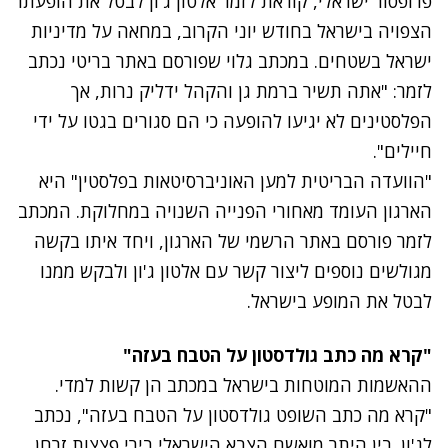
פרופסור ישראלי, קוראת לזמר אלטון ג'ון לבטל את הופעתו
הצפויה בישראל בחודש יוני הקרוב, במחאה על מדיניות
ישראל בשטחים.
במכתב גלוי שפורסם
באתר בריטי נכתב
לזמר: "אתה תשיר ברמת גן והקהל ידליק נרות, אך
הפלסטינים לא יגיעו להופעה כי הם סגורים בגטו על ידי
חיילים".
"הוועדה הבריטית למען האוניברסיטאות בפלסטין" היא
הארגון העומד מאחורי הפנייה השנויה במחלוקת. המכתב
לזמר פורסם באתר הרשמי של הארגון, ויחד איתו בקשה
מגולשים נוספים ליצור קשר עם אלטון ג'ון ולבקש ממנו
לבטל את המופע בישראל.
"קרא מה כתב גולדסטון על הטבח בעזה"
ההאשמות המוטחות בישראל במכתב הן קשות למדי.
"קרא מה כתב השופט גולדסטון על הטבח בעזה", נכתב
לג'ון. בין היתר מואשם הצבא הישראלי בירי פצצות זרחן