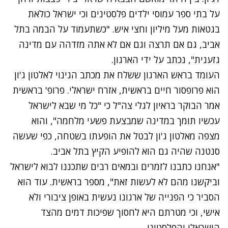
על בתי ספר עמוסי ילדים פלסטינים וכי ישראל כולאת
בגטאות מעל מיליון וחצי איש. "כשתעמוד על הבמה בתל
אביב, גם אם תרצה וגם אם לא אתה מזדהה עם מדינה
גזענית", נכתב על ידי הארגון.
העומד בראש הארגון ששלח את מכתב הגינוי לאלטון ג'ון
הוא פרופסור חיים בראשית, אזרח ישראלי. פרופ' בראשית
אמר הבוקר בראיון לגלי צה"ל כי "כל מי שבא לישראל
עכשיו תומך במדינה שמבצעת פשעי מלחמה", והוא
מצפה מאלטון ג'ון לבטל את הופעתו בשטחה, כפי שעשה
סנטנה שהיה גם הוא להופיע הקיץ בתל אביב.
"אנחנו כתבנו לזמרים ובמאים רבים שתכננו לבוא לישראל
וביקשנו מהם לא לעשות זאת", מספר בראשית. עוד הוא
הסביר כי הפנייה של ארגונו נעשית באופן ציבורי ולא
אישי, וכי מטרתם היא לחסוך שפיכות דמים מהצד
הישראלי והפלסטיני.